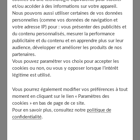
À découvrir aussi
et/ou accéder à des informations sur votre appareil.
Nous pouvons aussi utiliser certaines de vos données
personnelles (comme vos données de navigation et
Savoir se mettre en valeur
votre adresse IP) pour : vous présenter des publicités et
du contenu personnalisés, mesurer la performance
publicitaire et du contenu et en apprendre plus sur leur
Quand on est pris dans le rythme du quotidien, il est
audience, développer et améliorer les produits de nos
partenaires.
difficile de trouver du temps pour s'occuper de soi ! Or,
Vous pouvez paramétrer vos choix pour accepter les
il est plus dur de s'épanouir, professionnellement,
cookies ou non, ou vous y opposer lorsque l’intérêt
socialement et même en famille lorsqu'on n'est pas
en
légitime est utilisé.
harmonie avec soi-même.
Vous pourrez également modifier vos préférences à tout
moment en cliquant sur le lien « Paramètres des
Pour mieux vous occuper du bonheur des vôtres,
cookies » en bas de page de ce site.
réservez votre bonheur à vous :
donnez-vous de
Pour en savoir plus, consultez notre
politique de
l'importance
!
confidentialité
.
Recherchez des activités sportive, culturelles ou
artistiques qui vous font, plaisir qui développent et