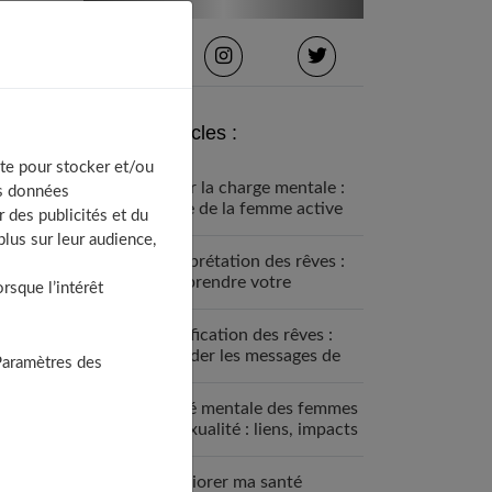
Derniers articles :
te pour stocker et/ou
Gérer la charge mentale :
os données
guide de la femme active
 des publicités et du
lus sur leur audience,
Interprétation des rêves :
comprendre votre
sque l’intérêt
inconscient
Signification des rêves :
décoder les messages de
Paramètres des
votre inconscient
Santé mentale des femmes
et sexualité : liens, impacts
et solutions
Améliorer ma santé