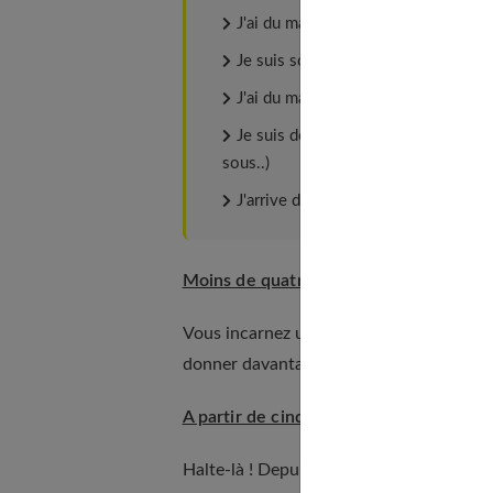
J'ai du mal à rester seul(e).
Je suis souvent en conflits avec mes
J'ai du mal à dire "non" et à assume
Je suis dépendant(e) à une substanc
sous..)
J'arrive difficilement à contrôler m
Moins de quatre réponses positives :
Vous incarnez un personnage
plus ou m
donner davantage de panache ?
A partir de cinq réponses positives :
Halte-là ! Depuis combien de mois n'avez