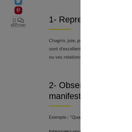
Partager sur Twitter
Epingler sur Pinterest
1- Reprenez contact 
0
RÉACTIONS
Chagrin, joie, peur...
Cessez de vouloir l
sont d'excellents guides pour vous aider 
ou vos relations.
2- Observez les situa
manifeste et creusez l
Exemple
: "Quand je suis avec ma mère, j'a
Interrogez-vous :
subissez-vous des réfl