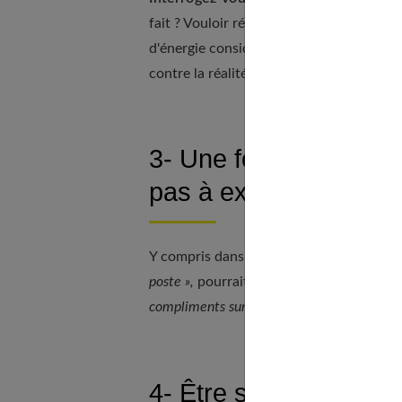
fait ? Vouloir répondre à une
pression tr
d'énergie considérable qui peut mener à d
contre la réalité !
3- Une fois vos émoti
pas à exprimer vos be
Y compris dans le travail. Chacun y gagne
poste »,
pourrait ainsi annoncer une empl
compliments sur mon travail ne me motive 
4- Être sincère enver