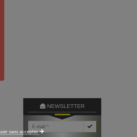
NEWSLETTER
Votre Email *
uer sans accepter