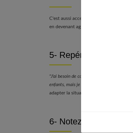
C'est aussi accepter avec bienveillance s
en devenant agressif, blessant...
5- Repérez vos contrad
"J'ai besoin de contact social mais je travai
enfants, mais je suis tout le temps en dép
adapter la situation à vos priorités. Et no
6- Notez tout ce qui vo