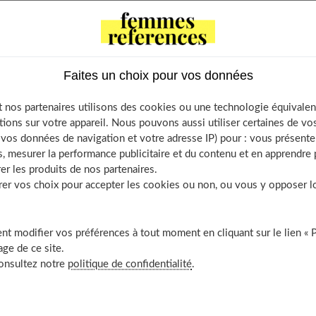
on, de son statut social... Tout va bien si ce personnage évolue
ment à votre personnalité. Mais le problème se pose si vous
spond plus (ou pas) à vos aspirations.
Faites un choix pour vos données
 nos partenaires utilisons des cookies ou une technologie équivalen
ez par "oui" ou "non" aux
tions sur votre appareil. Nous pouvons aussi utiliser certaines de v
os données de navigation et votre adresse IP) pour : vous présenter
 :
, mesurer la performance publicitaire et du contenu et en apprendre p
er les produits de nos partenaires.
r vos choix pour accepter les cookies ou non, ou vous y opposer lor
in pour démarrer la journée.
t modifier vos préférences à tout moment en cliquant sur le lien « 
t.
ge de ce site.
n de mes journées.
consultez notre
politique de confidentialité
.
ur développer mes passions.
 mes parents.