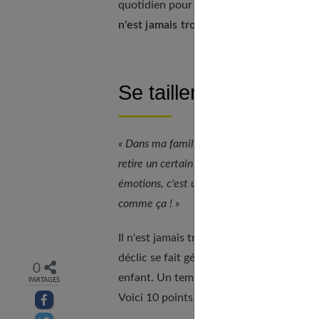
quotidien pour réfléchir à la façon dont
n'est jamais trop tard
et suivez le guide 
Se tailler un rôle sur
« Dans ma famille, le mot d'ordre a toujour
retire un certain courage car je ne me laiss
émotions, c'est une question d'éducation. L
comme ça ! »
Il n'est jamais trop tard pour changer ! I
déclic se fait généralement à un âge sym
0
enfant. Un temps de remise en question po
PARTAGES
Voici 10 points pour vous y aider.
Partager sur facebook