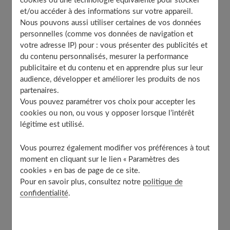
cookies ou une technologie équivalente pour stocker
et/ou accéder à des informations sur votre appareil.
Walker, psychothérapeute.
On ne naît pas belle-mère, on
Nous pouvons aussi utiliser certaines de vos données
le devient, et cela demande beaucoup de travail sur soi !
»
personnelles (comme vos données de navigation et
votre adresse IP) pour : vous présenter des publicités et
du contenu personnalisés, mesurer la performance
Table of Contents
publicitaire et du contenu et en apprendre plus sur leur
Attention à la première rencontre belle-mère / belle-
audience, développer et améliorer les produits de nos
fille
partenaires.
Vous pouvez paramétrer vos choix pour accepter les
Les disputes se fondent souvent sur des malentendus
cookies ou non, ou vous y opposer lorsque l’intérêt
Pourquoi tant d’hostilité ?
légitime est utilisé.
La nécessaire maturité du fils
Vous pourrez également modifier vos préférences à tout
Renoncer à la belle-fille idéale
moment en cliquant sur le lien « Paramètres des
À découvrir aussi
cookies » en bas de page de ce site.
Pour en savoir plus, consultez notre
politique de
confidentialité
.
Attention à la première rencontre belle-
mère / belle-fille