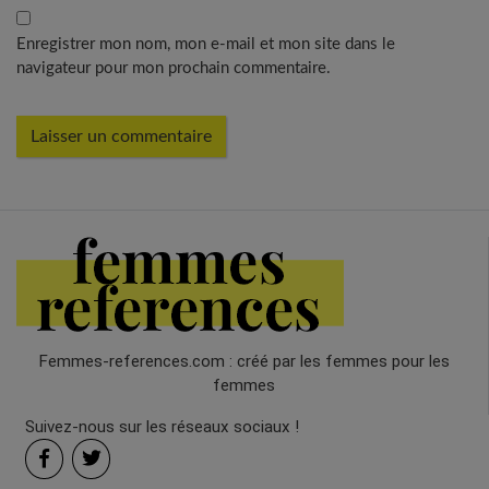
Enregistrer mon nom, mon e-mail et mon site dans le
navigateur pour mon prochain commentaire.
Femmes-references.com : créé par les femmes pour les
femmes
Suivez-nous sur les réseaux sociaux !