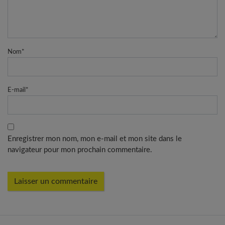
Nom
*
E-mail
*
Enregistrer mon nom, mon e-mail et mon site dans le
navigateur pour mon prochain commentaire.