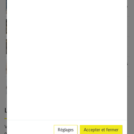
Sandales enfants : le guide pour choisir selon l’âge
Fashion et personnalisation : comment créer un
style unique en 2026
Le blazer femme : une véritable déclaration de
style
Grain de Malice : la mode inclusive qui sublime les
femmes
Les meilleurs looks avec un ras de cou : du casual
au chic
Laisser un commentaire
Votre adresse e-mail ne sera pas publiée. - * Champs
Réglages
Accepter et fermer
obligatoires