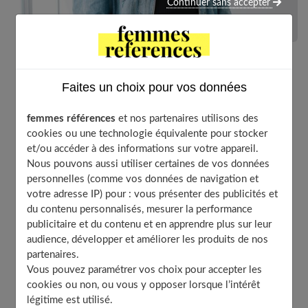
Continuer sans accepter
Le blouson est un incontournable de votre garde-robe,
Faites un choix pour vos données
surtout pendant la mi-saison, où les modèles grande
taille sont particulièrement seyants. Moins long que le
femmes références
et nos partenaires utilisons des
manteau, c’est un vêtement tout aussi confortable.
cookies ou une technologie équivalente pour stocker
Encore faut-il savoir le porter. Pour cela, il faut être
et/ou accéder à des informations sur votre appareil.
Nous pouvons aussi utiliser certaines de vos données
attentif à sa morphologie.
personnelles (comme vos données de navigation et
votre adresse IP) pour : vous présenter des publicités et
du contenu personnalisés, mesurer la performance
publicitaire et du contenu et en apprendre plus sur leur
Table of Contents
audience, développer et améliorer les produits de nos
Un blouson adapté à sa taille
partenaires.
Un blouson pour les fortes poitrines
Vous pouvez paramétrer vos choix pour accepter les
cookies ou non, ou vous y opposer lorsque l’intérêt
Que choisir pour élancer sa silhouette ?
légitime est utilisé.