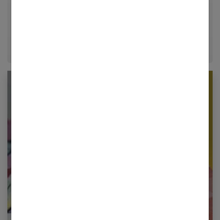
décrypter le quotidien pour offrir aux femmes des
conseils fiables, inspirants et ancrés dans leur
époque.
Newsletter femmes références
Restez informé en vous inscrivant à notre
newsletter
E-mail