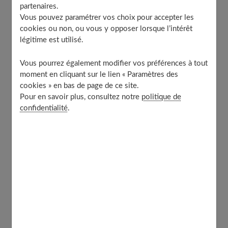
Le respect de l’environnement et des objets
partenaires.
Vous pouvez paramétrer vos choix pour accepter les
Maintenir l’ordre : un défi pour l’explorateur (et ses
cookies ou non, ou vous y opposer lorsque l’intérêt
parents)
légitime est utilisé.
Intégrer le rangement dans la routine quotidienne
Le rôle de l’adulte : guide et modèle
Vous pourrez également modifier vos préférences à tout
moment en cliquant sur le lien « Paramètres des
Adapter le rangement à l’âge et aux capacités
cookies » en bas de page de ce site.
Conclusion : un espace de jeu et d’apprentissage pour
Pour en savoir plus, consultez notre
politique de
votre jeune explorateur
confidentialité
.
L’espace de liberté : comprendre le
rangement Montessori pour votre enfant
explorateur
Je me souviens de la première fois où j'ai entendu parler
du
rangement Montessori
. J'étais sceptique, je l'avoue.