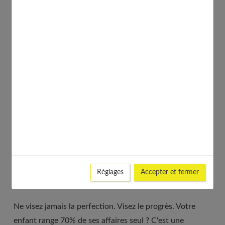
La patience devient votre meilleure alliée. Oui, ça
prendra plus de temps au début. Oui, ce ne sera pas
parfait. Et alors ? C'est l'apprentissage qui compte, pas
le résultat immédiat.
Adapter le rangement à l’âge et aux capacités
Une
chambre Montessori
évolue avec l'enfant. Ce qui
fonctionnait à 18 mois ne convient plus à 4 ans.
Observez. Ajustez. Si vous voyez que certains objets
sont systématiquement mal rangés, peut-être que le
système ne convient plus. Peut-être que les catégories
Réglages
Accepter et fermer
doivent être affinées ou au contraire simplifiées.
Ne visez jamais la perfection. Visez le progrès. Votre
enfant range 70% de ses affaires seul ? C'est une