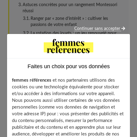
Astuces concrètes pour un rangement Montessori
réussi
Ranger par « zone d’intérêt » : cultiver les
passions de votre enfant
Continuer sans accepter
La rotation des jouets : un jeu renouvelé pour
l’explorateur
Le rangement visuel : des indices pour
l’organisation
L’art de la « boîte à trésors » Montessori : stimuler
Faites un choix pour vos données
l’exploration par la sélection
Transformer le rangement en jeu de découverte
femmes références
et nos partenaires utilisons des
Impliquer l’enfant dans la création de ses propres
cookies ou une technologie équivalente pour stocker
boîtes
et/ou accéder à des informations sur votre appareil.
Nous pouvons aussi utiliser certaines de vos données
Le rangement Montessori comme outil de
personnelles (comme vos données de navigation et
développement des « soft skills » de l’explorateur
votre adresse IP) pour : vous présenter des publicités et
L’autonomie comme premier super-pouvoir
du contenu personnalisés, mesurer la performance
La patience et la persévérance : des leçons dans
publicitaire et du contenu et en apprendre plus sur leur
le rangement
audience, développer et améliorer les produits de nos