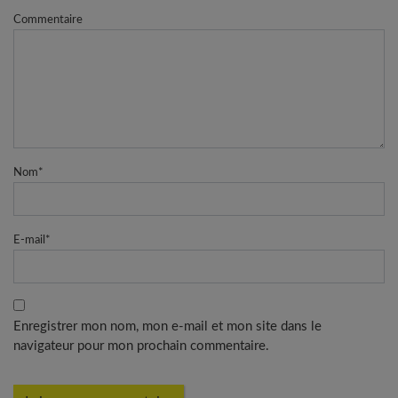
Commentaire
Nom
*
E-mail
*
Enregistrer mon nom, mon e-mail et mon site dans le
navigateur pour mon prochain commentaire.