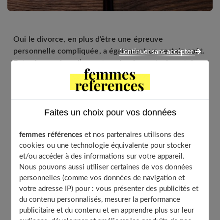
Oui le divorce, en plus d’être une épreuve
personnelle compliquée, a également un certain coût.
Continuer sans accepter
Entre honoraires d’avocat ou émoluments de notaires,
divorcer entraîne de nombreux frais. Voici ce que
vous coûte réellement de mettre fin à votre mariage.
Faites un choix pour vos données
Table of Contents
femmes références
et nos partenaires utilisons des
cookies ou une technologie équivalente pour stocker
L’avocat et ses honoraires
et/ou accéder à des informations sur votre appareil.
Les frais de notaire
Nous pouvons aussi utiliser certaines de vos données
Et la fiscalité ?
personnelles (comme vos données de navigation et
votre adresse IP) pour : vous présenter des publicités et
du contenu personnalisés, mesurer la performance
publicitaire et du contenu et en apprendre plus sur leur
L’avocat et ses honoraires