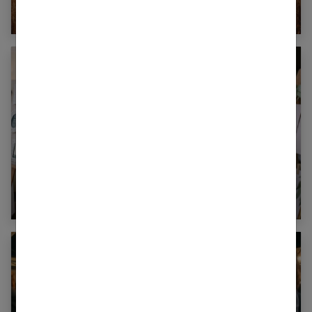
noces de froment ?
Réussir votre plan de table de mariage : nos
10 conseils !