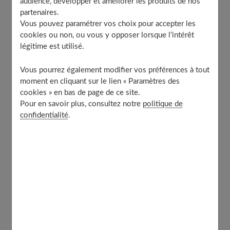
audience, développer et améliorer les produits de nos
partenaires.
Vous pouvez paramétrer vos choix pour accepter les
cookies ou non, ou vous y opposer lorsque l’intérêt
légitime est utilisé.
Vous pourrez également modifier vos préférences à tout
moment en cliquant sur le lien « Paramètres des
cookies » en bas de page de ce site.
Pour en savoir plus, consultez notre
politique de
confidentialité
.
© Istock
Peu importe que vous passiez devant un juge aux
affaires familiales du tribunal de grande instance ou
devant un notaire, pour divorcer, vous avez besoin d'un
avocat.