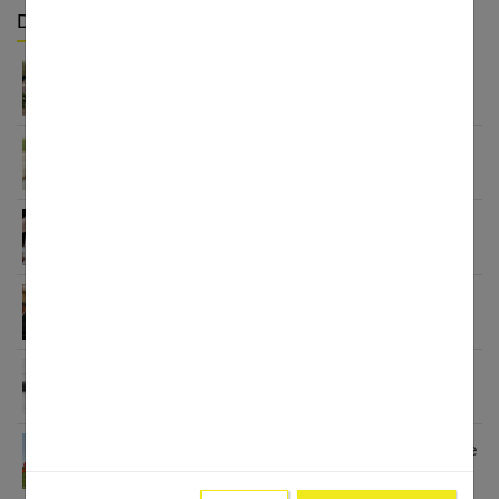
Derniers articles :
Quelle robe porter quand on est invitée à un
mariage ?
Bagues de fiançailles en diamant
La robe de mariée en dentelle, un incontournable
pour un mariage chic
Les 10 accessoires indispensables pour un diner
de mariage réussi
Mariage : ne négligez pas la rédaction de votre
lettre d’invitation
8 ans de mariage : comment célébrer vos noces de
coquelicot ?