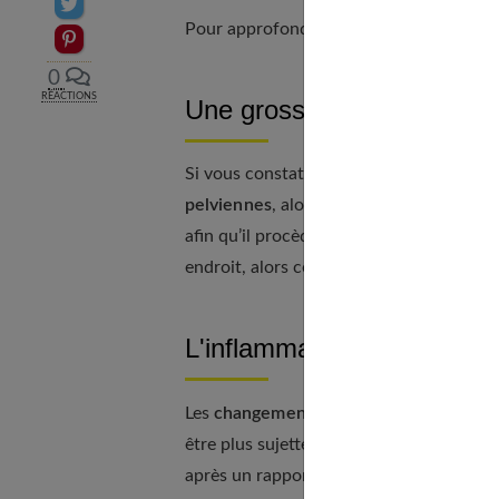
Partager sur Twitter
Pour approfondir ce point, consultez no
Epingler sur Pinterest
0
RÉACTIONS
Une grossesse extra-utéri
Si vous constatez que les pertes marron
pelviennes
, alors il peut s’agir d’une g
afin qu’il procède à des examens médica
endroit, alors ce dernier ne pourra mal
L'inflammation du col de l’
Les
changements hormonaux
liés à la 
être plus sujettes aux inflammations. Ains
après un rapport sexuel ou une
échogra