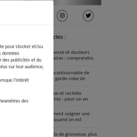
Derniers articles :
te pour stocker et/ou
Grossesse et douleurs
os données
lombaires : comprendre,
 des publicités et du
prévenir et soulager
lus sur leur audience,
Un incontournable de
votre garde-robe de
sque l’intérêt
grossesse : la robe bohème
Fondue et raclette
enceinte : peut-on en
Paramètres des
manger ?
Comment soigner une
MST quand on est
enceinte ?
Le bola de grossesse, plus