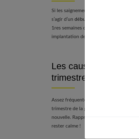
Si les saignements en début de grossess
s’agir d’un
début de fausse-couche
. Sa
1res semaines de gestation. Mieux vaut s
implantation de l’embryon.
Les causes possibles
trimestre
Assez fréquentes en début de gestation,
trimestre de la grossesse. Si cela est vo
nouvelle. Rapprochez-vous de votre médec
rester calme !