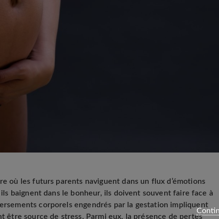
re où les futurs parents naviguent dans un flux d’émotions
 ils baignent dans le bonheur, ils doivent souvent faire face à
versements corporels engendrés par la gestation impliquent
Contin
être source de stress. Parmi eux, la présence de
pertes