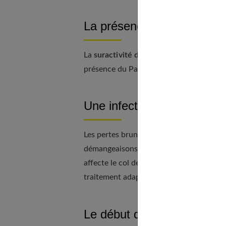
La présence d’un HPV (Hu
La
suractivité des œstrogènes
et de la 
présence du Papillomavirus. Rassurez-vo
Une infection cervicale
Les pertes brunes peuvent être causées
démangeaisons dans la zone du vagin, il
affecte le col de l’utérus. Consultez ra
traitement adapté.
Le début d’une fausse-co