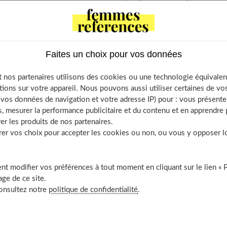
âches brunâtres au fond de la culotte doivent alarmer ? Nous
Faites un choix pour vos données
s
 nos partenaires utilisons des cookies ou une technologie équivalen
, qu’est-ce que c’est ?
tions sur votre appareil. Nous pouvons aussi utiliser certaines de v
os données de navigation et votre adresse IP) pour : vous présenter
s en début de grossesse
, mesurer la performance publicitaire et du contenu et en apprendre p
er les produits de nos partenaires.
e extra-utérine
r vos choix pour accepter les cookies ou non, ou vous y opposer lor
n du col de l’utérus
d’un HPV (Human Papillomavirus)
t modifier vos préférences à tout moment en cliquant sur le lien « 
 cervicale
ge de ce site.
ne fausse-couche
consultez notre
politique de confidentialité
.
bles des pertes marron au 2ème et 3ème trimestre
sexuels