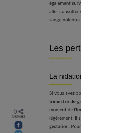
également
survenir tout au long de la g
aller consulter son gynécologue ou sa sag
sanguinolentes.
Les pertes brunes en
La nidation
Si vous avez observé de petites pertes b
trimestre de grossesse
, il est fort pro
moment de
l’implantation de l’embryon
0
PARTAGES
légèrement. Il s’agit d’un phénomène tot
Partager sur facebook
gestation. Pour en être certaine, rappr