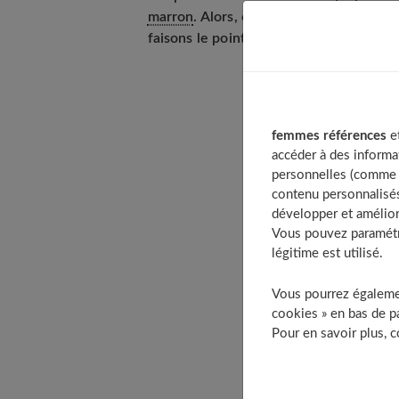
marron
. Alors, comment savoir si les t
faisons le point dans cet article.
Table of Content
femmes références
et
Les pertes marron
accéder à des informa
personnelles (comme v
Les pertes brune
contenu personnalisés
La nidation
développer et amélior
Une grossess
Vous pouvez paramétre
L’inflammatio
légitime est utilisé.
La présence 
Vous pourrez égalemen
Une infection
cookies » en bas de pa
Le début d’u
Pour en savoir plus, 
Les causes possi
Les rapports 