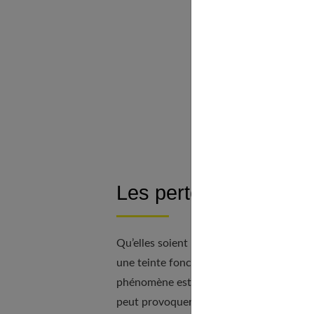
Le placenta 
Le décolleme
Les causes p
Quand faut-il s’in
Quels sont les ef
À découvrir a
Les pertes marron, qu
Qu’elles soient brunes, marron, rosacées
une teinte foncée, il s’agit d’un mélange
phénomène est particulièrement fréquent
peut provoquer des petits saignements. Il