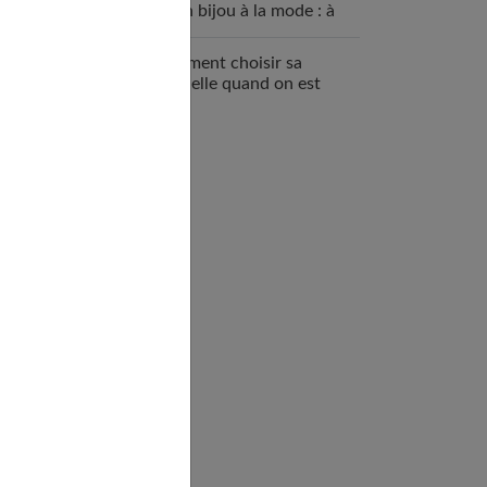
qu’un bijou à la mode : à
quoi ça sert ?
Comment choisir sa
mutuelle quand on est
enceinte ?