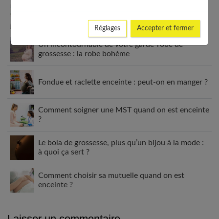
Grossesse et douleurs lombaires : comprendre,
prévenir et soulager
Réglages
Accepter et fermer
Un incontournable de votre garde-robe de
grossesse : la robe bohème
Fondue et raclette enceinte : peut-on en manger ?
Comment soigner une MST quand on est enceinte
?
Le bola de grossesse, plus qu’un bijou à la mode :
à quoi ça sert ?
Comment choisir sa mutuelle quand on est
enceinte ?
Laisser un commentaire