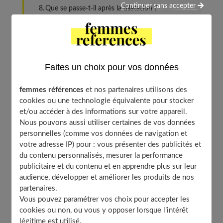
Continuer sans accepter
Que se passe-t-il après la dilatation ?
Si le bébé se présente mal ?
Une fois l’enfant né « nettoie-t-il » l’intérieur ?
Pourquoi l’épisiotomie ?
Faites un choix pour vos données
A quoi servent les forceps ?
Et le monitoring ?
femmes références
et nos partenaires utilisons des
À découvrir aussi
cookies ou une technologie équivalente pour stocker
et/ou accéder à des informations sur votre appareil.
Nous pouvons aussi utiliser certaines de vos données
personnelles (comme vos données de navigation et
À quel moment aller à la maternité ?
votre adresse IP) pour : vous présenter des publicités et
du contenu personnalisés, mesurer la performance
publicitaire et du contenu et en apprendre plus sur leur
Ne vous affolez pas à la première contraction. Attendez
audience, développer et améliorer les produits de nos
une heure, lorsque les contractions atteignent des
partenaires.
intervalles de 20 minutes. A la moindre inquiétude,
Vous pouvez paramétrer vos choix pour accepter les
appelez la sage-femme de garde, elle vous indiquera à
cookies ou non, ou vous y opposer lorsque l’intérêt
légitime est utilisé.