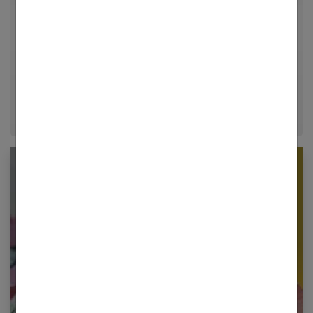
univers de la mode, du bien-être et de la psychologie
relationnelle. Forte de plusieurs années d'expérience
dans le journalisme lifestyle, je m'efforce de
décrypter le quotidien pour offrir aux femmes des
conseils fiables, inspirants et ancrés dans leur
époque.
Newsletter femmes références
Restez informé en vous inscrivant à notre
newsletter
E-mail