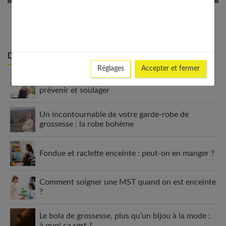
Derniers articles :
Réglages
Accepter et fermer
Grossesse et douleurs lombaires : comprendre,
prévenir et soulager
Un incontournable de votre garde-robe de
grossesse : la robe bohème
Fondue et raclette enceinte : peut-on en manger ?
Comment soigner une MST quand on est enceinte
?
Le bola de grossesse, plus qu’un bijou à la mode :
à quoi ça sert ?