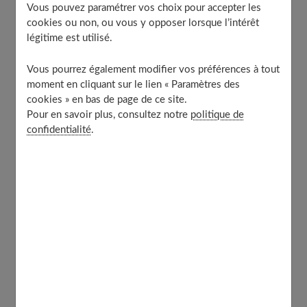
Vous pouvez paramétrer vos choix pour accepter les
Faire coïncider l’annonce avec une date importante
cookies ou non, ou vous y opposer lorsque l’intérêt
La photo qui tue
légitime est utilisé.
Dans la préparation de votre table si vous recevez
Vous pourrez également modifier vos préférences à tout
Profitez des réseaux sociaux
moment en cliquant sur le lien « Paramètres des
À découvrir aussi
cookies » en bas de page de ce site.
Pour en savoir plus, consultez notre
politique de
confidentialité
.
Une idée classique, mais toute
mignonne
Il est possible simplement d’offrir un petit objet
évocateur comme
des petits chaussons, une tétine ou
un doudou
avec un gentil petit mot : « qui va être papa
bientôt ? » par exemple.
Si votre homme a le sens de l’humour, offrez-lui des