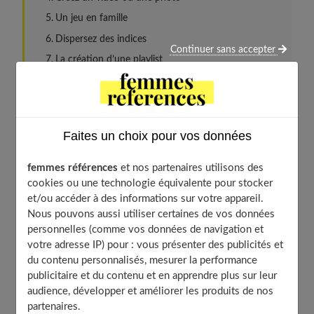
Un jeu en famille
Dispersez des indices
Continuer sans accepter
La création d’une playlist
Un bouquet original
Organisez une chasse au trésor en famille
Au retour de vacances
Faites un choix pour vos données
Un symbole évocateur
Invitez bébé dans la vie de la famille
femmes références
et nos partenaires utilisons des
cookies ou une technologie équivalente pour stocker
Profitez d’une occasion spéciale
et/ou accéder à des informations sur votre appareil.
Le jeu : « Tu chauffes »
Nous pouvons aussi utiliser certaines de vos données
Un dessin d’enfant
personnelles (comme vos données de navigation et
votre adresse IP) pour : vous présenter des publicités et
Utilisez votre créativité
du contenu personnalisés, mesurer la performance
Pour prévenir vos premiers enfants
publicitaire et du contenu et en apprendre plus sur leur
Remplacez le célèbre « cheese » lors de la photo
audience, développer et améliorer les produits de nos
partenaires.
Une formule mathématique