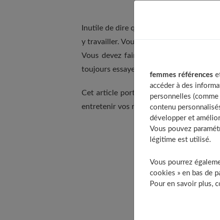
Inutile de dire que si vous vous souciez 
y travailler. Vous devez bien communique
Vous devez faire face à toute menace 
toujours essayer de nouvelles choses pou
femmes références
et
accéder à des informa
Cet article porte sur la façon de piment
personnelles (comme v
entretenir vos relation, et garder le lien
contenu personnalisés
développer et amélior
Vous pouvez paramétre
légitime est utilisé.
Table of
Parlez
Vous pourrez égalemen
Vo
cookies » en bas de pa
Pour en savoir plus, 
P
Voyag
Bénévo