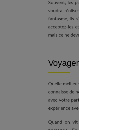
Souvent, les personnes partagent leurs
voudra réaliser leur fantasme. Et s'ils
fantasme, ils s'énervent et se sentent a
acceptez-les et respectez leurs limites.
mais ce ne devrait pas être quelque chose
Voyager ensemble
Quelle meilleure façon de garder une re
connaisse de nouvelles personnes, de no
avec votre partenaire, vous découvrire
expérience avec l'autre.
Quand on vit quelque chose de nou