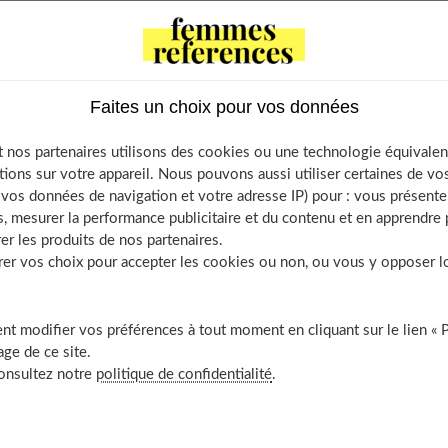
de votre relation et que vous voulez qu'elle réussisse, vous devez
r et trouver une solution à tout problème qui pourrait survenir.
Faites un choix pour vos données
à votre relation avec confiance et compassion. Et vous devez
r entretenir la flamme.
 nos partenaires utilisons des cookies ou une technologie équivalen
tions sur votre appareil. Nous pouvons aussi utiliser certaines de v
er une relation. Voici des conseils à mettre en application pour
os données de navigation et votre adresse IP) pour : vous présenter
 que vous avez avec votre partenaire.
, mesurer la performance publicitaire et du contenu et en apprendre p
er les produits de nos partenaires.
r vos choix pour accepter les cookies ou non, ou vous y opposer lor
 Contents
 plus sincèrement et plus ouvertement
t modifier vos préférences à tout moment en cliquant sur le lien « 
ilà ce vous devriez faire
ge de ce site.
consultez notre
politique de confidentialité
.
artagez vos fantasmes
er ensemble
lat et monde associatif