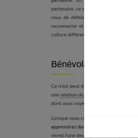
personne
. En voyageant, vous comme
partenaire, ce qui vous rapprochera et vo
vous de définir exactement ce que vou
reconnecter et de garder une relation p
culture différente de celle où vous vive
Bénévolat et monde as
Ce n'est peut-être pas la première chose 
une
relation de couple
passionnée mais l
dont vous voyez les choses et le monde.
Lorsque vous consacrerez tous les deux 
apprendrez davantage l'un sur l'autre
e
vivrez l'une des expériences les plus enri