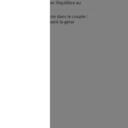
trouver l’équilibre au
quotidien
Jalousie dans le couple :
comment la gérer
efficacement ?