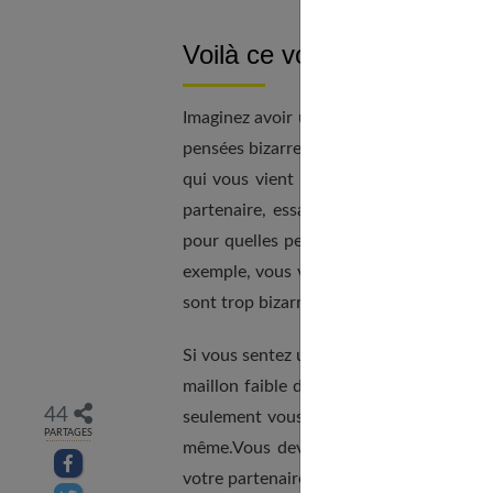
Voilà ce vous devriez faire
Imaginez avoir une vie où vous pouvez t
pensées bizarres, vos aspirations, vos ob
qui vous vient à l'esprit. En lisant la
partenaire, essayez de remarquer où e
pour quelles pensées, vous vous êtes d
exemple, vous vous êtes peut-être dit :
sont trop bizarres.
Si vous sentez une résistance à être ouv
maillon faible dans votre relation. De 
44
seulement vous avez peur que votre par
PARTAGES
même.Vous devez essayer d'en parler à 
Partager sur facebook
votre partenaire et dites-lui ce que vou