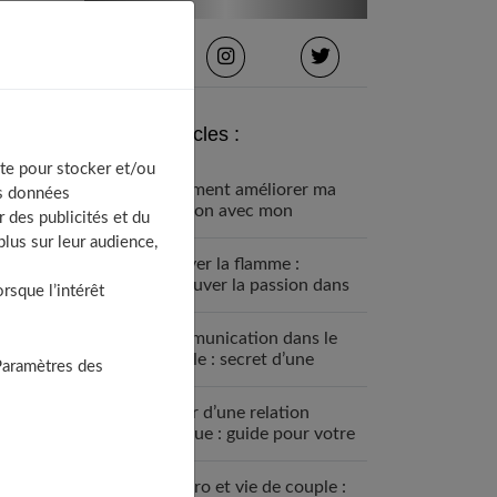
Derniers articles :
te pour stocker et/ou
Comment améliorer ma
os données
relation avec mon
 des publicités et du
partenaire ?
lus sur leur audience,
Raviver la flamme :
retrouver la passion dans
sque l’intérêt
son couple
Communication dans le
couple : secret d’une
Paramètres des
relation sereine
Sortir d’une relation
toxique : guide pour votre
liberté
Vie pro et vie de couple :