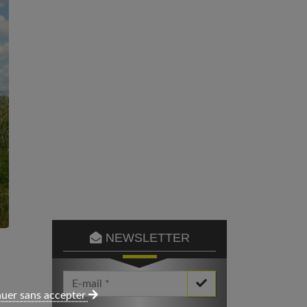
NEWSLETTER
Votre Email *
uer sans accepter