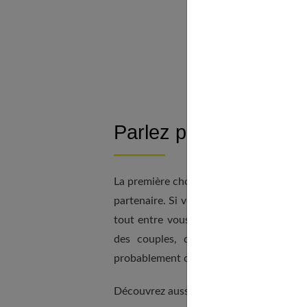
Lancez
Jouez
Pour 
Parlez plus sincèreme
La première chose que nous vous conseil
partenaire. Si vous et votre partenaire
tout entre vous, vous n'avez probablem
des couples, qui ne parlent pas de 
probablement cela extrêmement utile et 
Découvrez aussi nos recommandations