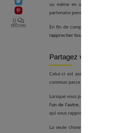
Partager sur Twitter
ou même en un débat animé ; mais à la
Epingler sur Pinterest
partenaire pense vraiment que vous êtes 
0
RÉACTIONS
En fin de compte, partager et être hon
rapprocher tous les deux
.
Partagez vos fantasmes
Celui-ci est assez évident et c'est un 
commun parce qu'il fonctionne.
Lorsque vous partagez vos fantasmes, n
l'un de l'autre
, mais cela vous ouvre aus
qui vous rapproche tous les deux.
La seule chose qui peut mal se passer 