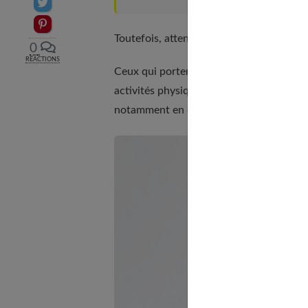
Partager sur Twitter
Epingler sur Pinterest
Toutefois, attention à ne pas prendre un 
0
RÉACTIONS
Ceux qui portent des lentilles rigides se
activités physiques, des lentilles soupl
notamment en cas de choc. Ce qui évite de