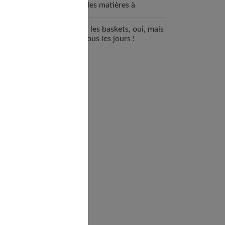
sont les matières à
renforcer ?
Ado : les baskets, oui, mais
pas tous les jours !