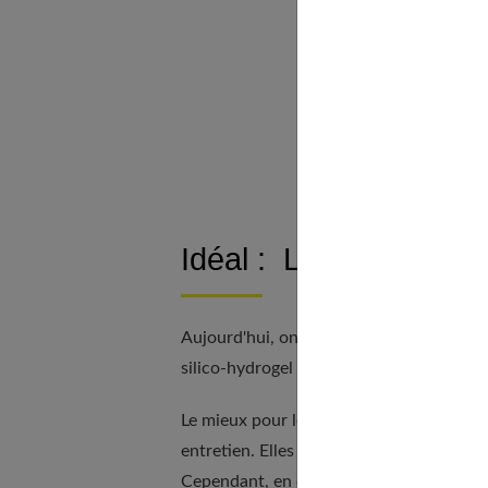
Idéal : L
Pour le s
Déconsei
À ne pas 
Les bons
Idéal : Les lentilles q
Aujourd'hui, on n'hésite pas à équiper un
silico-hydrogel permettent une bonne ox
Le mieux pour les jeunes est, de toute fa
entretien. Elles représentent vraiment un
Cependant, en cas de myopie évolutive, de