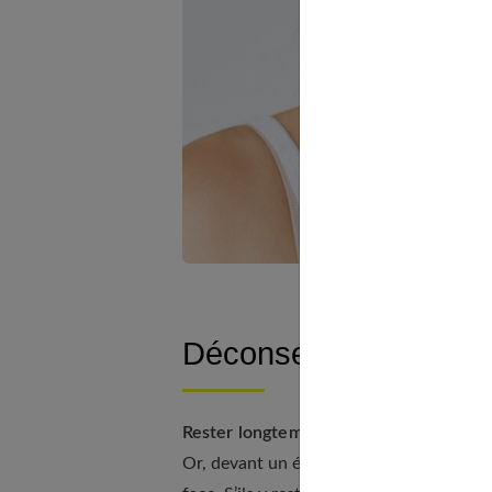
Déconseillé : Certaine
Rester longtemps devant l'ordinateur :
Or, devant un écran, ils clignent trois à