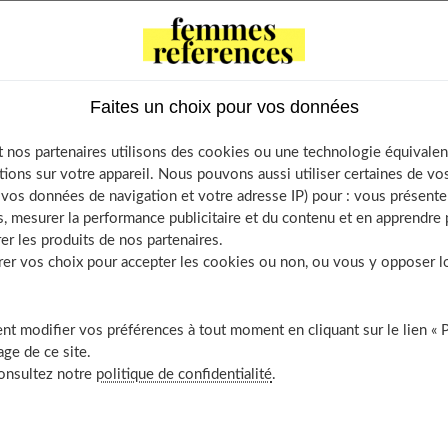
ent élevé, les adolescents souhaitent de plus en plus porter des
myopie, leur hypermétropie ou leur astigmatisme. Le port de
ser un examen chez l'ophtalmologiste qui vérifiera l'absence de
.
Faites un choix pour vos données
is c'est une contre-indication pour le port de lentilles, tout
 nos partenaires utilisons des cookies ou une technologie équivalen
tions sur votre appareil. Nous pouvons aussi utiliser certaines de v
os données de navigation et votre adresse IP) pour : vous présenter
s : un adolescent souffrant d'acné et traité par isotrétinoïne ne
, mesurer la performance publicitaire et du contenu et en apprendre p
er les produits de nos partenaires.
ntilles, car ce médicament a un effet desséchant.
r vos choix pour accepter les cookies ou non, ou vous y opposer lor
 chez certaines adolescentes, une modification de la qualité de
euvent ressentir une certaine gêne. Il est alors possible de leur
t modifier vos préférences à tout moment en cliquant sur le lien « 
ucoup moins.
ge de ce site.
consultez notre
politique de confidentialité
.
ontents