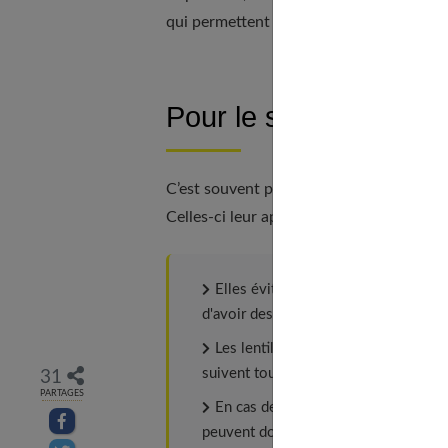
qui permettent de stopper l'évolution de
Pour le sport : C’est 
C’est souvent par le biais de la pratique
Celles-ci leur apportent de réels avantag
Elles évitent tout risque de briser
d'avoir des lunettes qui glissent en 
Les lentilles apportent une meilleur
suivent toujours les mouvements ocul
31
PARTAGES
En cas de mauvais temps, la pluie, 
Partager sur facebook
peuvent donc pas obstruer la vue.