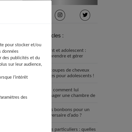
Derniers articles :
te pour stocker et/ou
Enfant et adolescent :
os données
comprendre et gérer
 des publicités et du
l’opposition
lus sur leur audience,
100 coupes de cheveux
stylées pour adolescents !
sque l’intérêt
Ado : comment lui
aménager une chambre de
Paramètres des
rêve ?
Quels bonbons pour un
anniversaire d’ado ?
Cours particuliers : quelles