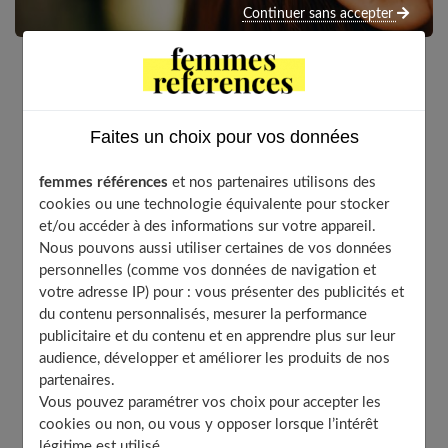
Continuer sans accepter
De plus en plus d’adolescents se font poser un
anneau sur la langue, les oreilles, le nez ou le nombril.
Faites un choix pour vos données
Sans avoir conscience des risques.
femmes références
et nos partenaires utilisons des
cookies ou une technologie équivalente pour stocker
et/ou accéder à des informations sur votre appareil.
Table of Contents
Nous pouvons aussi utiliser certaines de vos données
Depuis 30 ans, la tendance du piercing toujours à la
personnelles (comme vos données de navigation et
mode
votre adresse IP) pour : vous présenter des publicités et
du contenu personnalisés, mesurer la performance
Piercing et… le risque des microbes
publicitaire et du contenu et en apprendre plus sur leur
Danger du piercing : une cicatrisation difficile
audience, développer et améliorer les produits de nos
Quelles questions à poser avant de se faire percer ?
partenaires.
Vous pouvez paramétrer vos choix pour accepter les
cookies ou non, ou vous y opposer lorsque l’intérêt
légitime est utilisé.