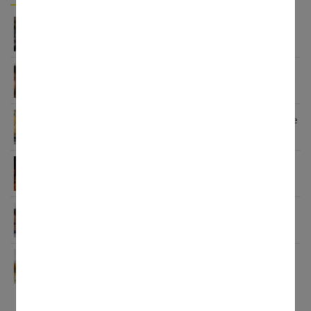
Enfant et adolescent : comprendre et gérer
l’opposition
100 coupes de cheveux stylées pour adolescents !
Ado : comment lui aménager une chambre de rêve
?
Quels bonbons pour un anniversaire d’ado ?
Cours particuliers : quelles sont les matières à
renforcer ?
Ado : les baskets, oui, mais pas tous les jours !