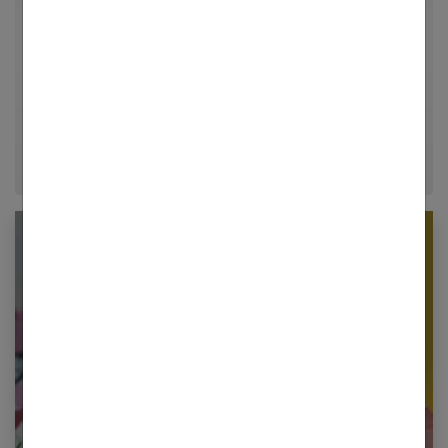
univers de la mode, du bien-être et de la psychologie
relationnelle. Forte de plusieurs années d'expérience
dans le journalisme lifestyle, je m'efforce de
décrypter le quotidien pour offrir aux femmes des
conseils fiables, inspirants et ancrés dans leur
époque.
Newsletter femmes références
Restez informé en vous inscrivant à notre
newsletter
E-mail