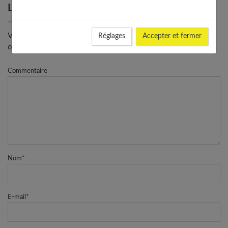
Laisser un commentaire
Votre adresse e-mail ne sera pas publiée. - * Champs
Réglages
Accepter et fermer
obligatoires
Commentaire
Nom
*
E-mail
*