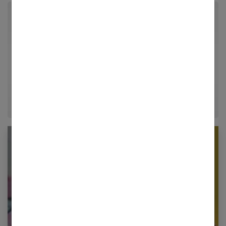
Par Guillaume
Passionné d'architecture d'intérieur, de loisirs créatifs
et d'aménagement, Guillaume partage ses meilleures
astuces déco et conseils d'organisation pour
transformer chaque maison en un véritable cocon
chaleureux.
Newsletter femmes références
Restez informé en vous inscrivant à notre
newsletter
E-mail