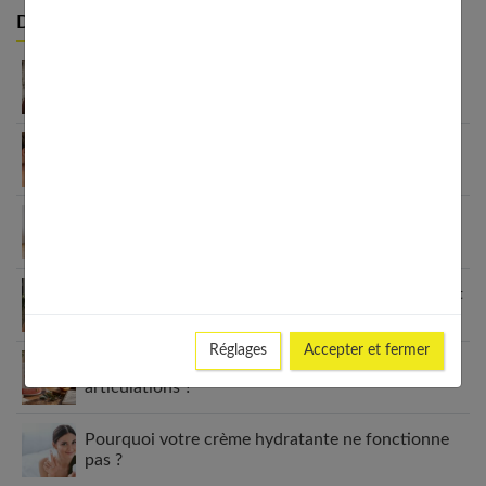
Derniers articles :
Carré plongeant cheveux fins : pourquoi cette
coupe est faite pour vous
Peau grasse, sèche ou mixte ? Identifie ton type
de peau visage
Crème pour les pieds : le guide complet pour des
talons parfaits
7 coupes cheveux fins sans brushing qui changent
tout (enfin !)
Réglages
Accepter et fermer
Pourquoi choisir le collagène Valebio pour vos
articulations ?
Pourquoi votre crème hydratante ne fonctionne
pas ?