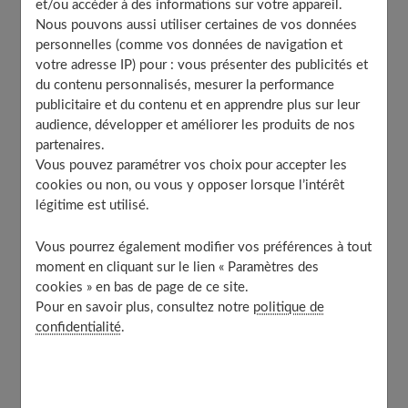
et/ou accéder à des informations sur votre appareil.
Nous pouvons aussi utiliser certaines de vos données
Les ingrédients stars des sérums visage
personnelles (comme vos données de navigation et
L’indispensable acide hyaluronique
votre adresse IP) pour : vous présenter des publicités et
La vitamine C, alliée contre le vieillissement
du contenu personnalisés, mesurer la performance
publicitaire et du contenu et en apprendre plus sur leur
Sérums naturels et bio : une option respectueuse
audience, développer et améliorer les produits de nos
L’essor des sérums bio
partenaires.
Sérums faits maison : une alternative
Vous pouvez paramétrer vos choix pour accepter les
personnalisée
cookies ou non, ou vous y opposer lorsque l’intérêt
légitime est utilisé.
Choisir le bon sérum selon son type de peau
Lire minutieusement l’étiquette
Vous pourrez également modifier vos préférences à tout
Tester pour mieux adapter
moment en cliquant sur le lien « Paramètres des
cookies » en bas de page de ce site.
Intégration des sérums dans la routine quotidienne
Pour en savoir plus, consultez notre
politique de
Étapes pour une application efficace
confidentialité
.
Combiner avec d’autres soins pour maximiser les
résultats