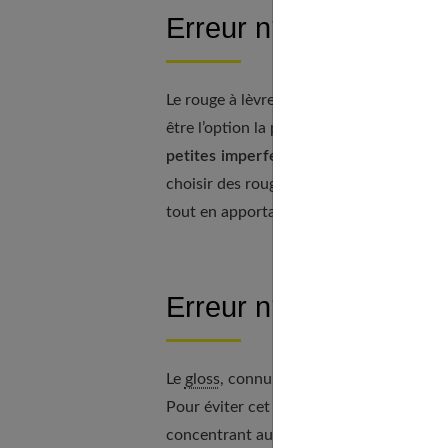
Erreur n°1 : Opter po
Le rouge à lèvres mat, bien qu’il offre 
être l’option la plus flatteuse pour des 
petites imperfections
, rendant les lèv
choisir des rouges à lèvres aux textures 
tout en apportant une belle couleur.
Erreur n°2 : Ne pas sa
Le
gloss
, connu pour sa texture plus épai
Pour éviter cet effet, l’astuce réside dan
concentrant au centre des lèvres pour un