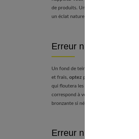
de produits. Un maquillage du teint réuss
un éclat naturel et une peau saine.
Erreur n°6 : Utiliser l
Un fond de teint trop épais ou appliqué e
et frais,
optez pour une formule fluide 
qui floutera les imperfections sans marqu
correspond à votre couleur de peau, qu
bronzante si nécessaire pour obtenir l’a
Erreur n°7 : Ne pas r