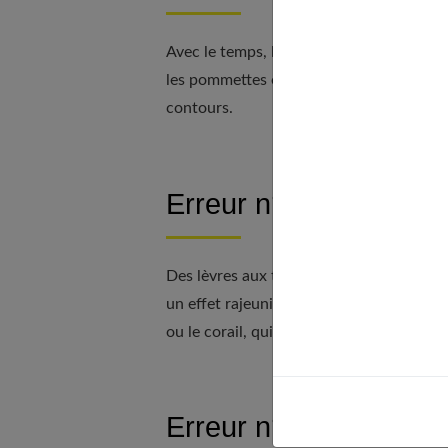
Avec le temps, le teint peut perdre de so
les pommettes et estompé vers les tempe
contours.
Erreur n°8 : Choisir u
Des lèvres aux teintes sombres peuvent
un effet rajeunissant et dynamique, préfé
ou le corail, qui apportent une touche de
Erreur n°9 : Épiler se