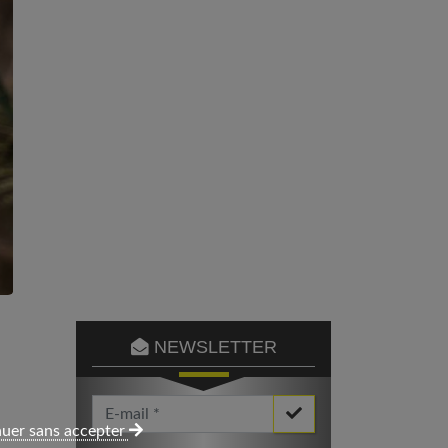
NEWSLETTER
Votre Email *
uer sans accepter