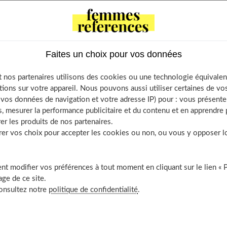
ntents
Faites un choix pour vos données
 : Opter pour des rouges à lèvres mats
 nos partenaires utilisons des cookies ou une technologie équivalen
 : Ne pas savoir appliquer le gloss
tions sur votre appareil. Nous pouvons aussi utiliser certaines de v
 : Durcir le regard
os données de navigation et votre adresse IP) pour : vous présenter
 : Abuser du crayon noir
, mesurer la performance publicitaire et du contenu et en apprendre p
er les produits de nos partenaires.
 : Mettre trop de maquillage
r vos choix pour accepter les cookies ou non, ou vous y opposer lor
: Utiliser le fond de teint « cakey »
7 : Ne pas raviver ses pommettes
t modifier vos préférences à tout moment en cliquant sur le lien « 
 : Choisir une teinte foncée pour les lèvres
ge de ce site.
 : Épiler ses sourcils trop finement
consultez notre
politique de confidentialité
.