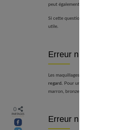
peut également aider à définir les lèvres
Si cette question vous concerne, notre 
utile.
Erreur n°3 : Durcir le
Les maquillages des yeux intenses tels 
regard.
Pour un effet plus doux et reposé
marron, bronze, doré, et taupe, en optant
0
PARTAGES
Erreur n°4 : Abuser d
Partager sur facebook