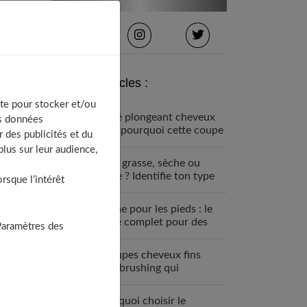
Derniers articles :
te pour stocker et/ou
Carré plongeant cheveux
os données
fins : pourquoi cette coupe
 des publicités et du
est faite pour vous
lus sur leur audience,
Peau grasse, sèche ou
mixte ? Identifie ton type
sque l’intérêt
de peau visage
Crème pour les pieds : le
guide complet pour des
Paramètres des
talons parfaits
7 coupes cheveux fins
sans brushing qui
changent tout (enfin !)
Pourquoi choisir le