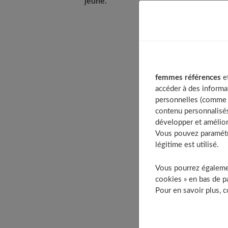
jeune.
Table of Co
Erreur n°1
femmes références
et
Erreur n°2
accéder à des informa
Erreur n°3
personnelles (comme v
Erreur n°4
contenu personnalisés
développer et amélior
Erreur n°5
Vous pouvez paramétre
Erreur n°6 
légitime est utilisé.
Erreur n°
Vous pourrez égalemen
Erreur n°8
cookies » en bas de pa
Erreur n°9
Pour en savoir plus, 