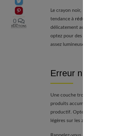
Partager sur Twitter
Epingler sur Pinterest
Le crayon noir, souvent utilisé pour inte
tendance à
réduire visuellement la tail
0
délicatement au ras des cils, pour un eff
RÉACTIONS
optez pour des couleurs claires et douce
assez lumineuses.
Erreur n°5 : Mettre tr
Une couche trop épaisse de maquillage p
produits accumulés dans les sillons cutan
productif. Optez pour des couleurs qui 
légères sur les zones clés du visage, c
Rappelez-vous que l’objectif est de mettr