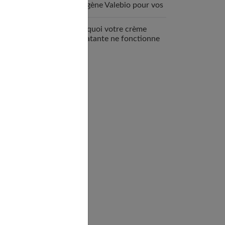
collagène Valebio pour vos
articulations ?
Pourquoi votre crème
hydratante ne fonctionne
pas ?