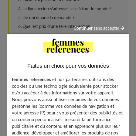
Existe-t-il plusieurs techniques ?
La liposuccion s’adresse-t-elle à tout le monde ?
De qui émane la demande ?
Quel est prix d’une telle intervention
Continuer sans accepter
Quels examens pratiquer avant l’intervention ?
Faut-il suivre un traitement oral avant l’intervention ?
Une perte de poids doit-elle être envisagée avant une
lipoaspiration ?
Faites un choix pour vos données
Quelle anesthésie est employée ?
Quelles incisions sont pratiquées ?
femmes références
et nos partenaires utilisons des
Peut-on intervenir sur toutes les zones du corps où il
cookies ou une technologie équivalente pour stocker
y a de la graisse ?
et/ou accéder à des informations sur votre appareil.
Nous pouvons aussi utiliser certaines de vos données
La lipoaspiration peut-elle être couplée avec d’autres
personnelles (comme vos données de navigation et
interventions ?
votre adresse IP) pour : vous présenter des publicités et
Existe-t-il des contre-indications ?
du contenu personnalisés, mesurer la performance
Combien de graisse peut-on retirer ?
publicitaire et du contenu et en apprendre plus sur leur
audience, développer et améliorer les produits de nos
A quelles complications peut-on être confronté ?