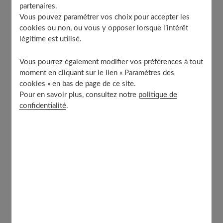
partenaires.
Le système vasculaire n’est-il pas endommagé ?
Vous pouvez paramétrer vos choix pour accepter les
Quelle est la durée de l’intervention ?
cookies ou non, ou vous y opposer lorsque l’intérêt
légitime est utilisé.
Quels produits chimiques peuvent être utilisés
pendant l’intervention ?
Vous pourrez également modifier vos préférences à tout
Doit-on s’attendre à des douleurs ?
moment en cliquant sur le lien « Paramètres des
Quand peut-on reprendre ses activités ?
cookies » en bas de page de ce site.
Combien de temps avant de refaire du sport ?
Pour en savoir plus, consultez notre
politique de
confidentialité
.
Doit-on prévoir des consultations post-opératoires ?
Faut-il pratiquer des massages ou drainages, avant
et/ou après ?
Peut-on avoir un résultat définitif ?
L’adipocyte crée la surprise
Qu’est-ce qu’une liposuccion ?