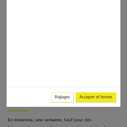
bicarbonaté, pour aider là encore dans la prise en
charge de la douleur.
Doit-on s’attendre à des douleurs ?
Pas de véritables douleurs.
Des douleurs importantes
sont liées à des complications et doivent entraîner une
consultation rapide avec son chirurgien. Les sensations
normales sont des
tensions, des sortes de courbatures
dues à l'irritation légère des muscles par la canule.
Réglages
Accepter et fermer
Quand peut-on reprendre ses activités ?
En moyenne, une semaine.
Sauf pour des