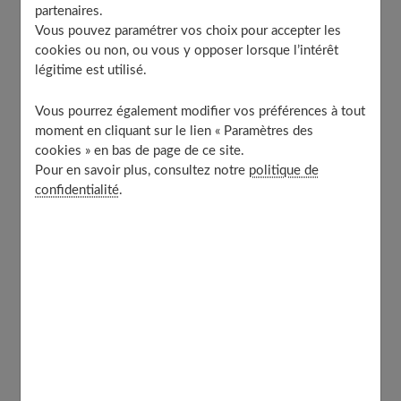
agenda
partenaires.
Vous pouvez paramétrer vos choix pour accepter les
Quelques astuces ‘de terrain’ pour bien vivre sa
cookies ou non, ou vous y opposer lorsque l’intérêt
transition capillaire
légitime est utilisé.
Et si le vrai secret était d’assumer enfin son style
unique ?
Vous pourrez également modifier vos préférences à tout
moment en cliquant sur le lien « Paramètres des
cookies » en bas de page de ce site.
Comprendre la forme de son visage, la
Pour en savoir plus, consultez notre
politique de
première étape avant toute chose
confidentialité
.
Je dois dire que, même après avoir épluché mille
conseils beauté, si l’on zappe l’étape
« connaître la
forme réelle de son visage »
, c’est comme cuisiner sans
goûter la pâte. Il existe des visages ovales, carrés, ronds,
triangulaires… Chacun réagit différemment à une
coupe
courte tendance
ou à une longue chevelure façon
sirène. On croit souvent pouvoir copier une photo de