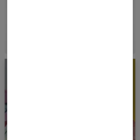
Styliste de formation et passionnée de visuels
inspirants, Chloé décrypte les dernières tendances
mode, coiffure et tatouage fine-line. À travers ses
guides pratiques, elle vous aide à affirmer votre style
et à exprimer votre personnalité unique.
Newsletter femmes références
Restez informé en vous inscrivant à notre
newsletter
E-mail