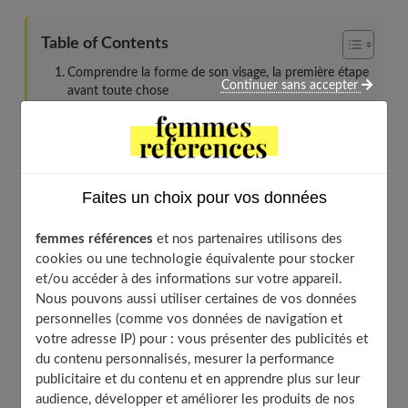
Table of Contents
Comprendre la forme de son visage, la première étape
Continuer sans accepter
avant toute chose
Comment repérer sa morphologie faciale ?
Les grandes familles de formes et premiers choix
de coupes
Explorer les tendances actuelles : inspirations et
Faites un choix pour vos données
réalités
Cheveux courts et dynamisme assumé
femmes références
et nos partenaires utilisons des
Carrés et variantes à l’infini
cookies ou une technologie équivalente pour stocker
et/ou accéder à des informations sur votre appareil.
Dégradé subtil ou crans affirmés ?
Nous pouvons aussi utiliser certaines de vos données
Adapter la coiffure à son âge et à ses envies du
personnelles (comme vos données de navigation et
moment
votre adresse IP) pour : vous présenter des publicités et
La frange, l’alliée inattendue des changements
du contenu personnalisés, mesurer la performance
d’étape
publicitaire et du contenu et en apprendre plus sur leur
Longueur et entretien : être honnête avec son
audience, développer et améliorer les produits de nos