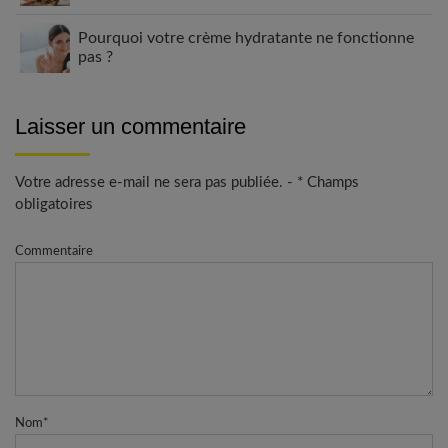
Pourquoi votre crème hydratante ne fonctionne
pas ?
Laisser un commentaire
Votre adresse e-mail ne sera pas publiée. - * Champs
obligatoires
Commentaire
Nom
*