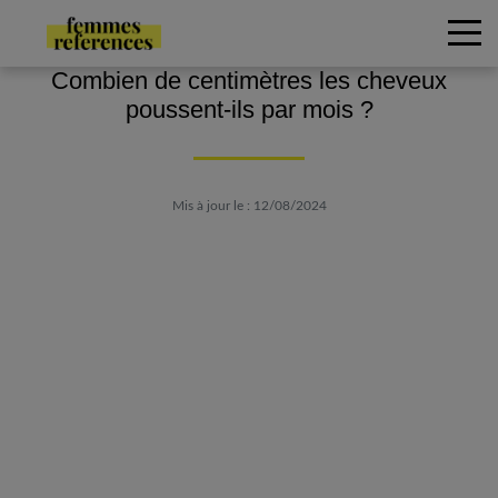
Combien de centimètres les cheveux
poussent-ils par mois ?
Mis à jour le : 12/08/2024