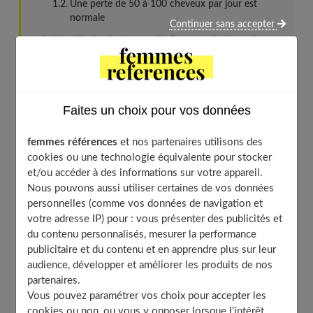
Une perte de 50 à 100 cheveux par jour est
normale
Continuer sans accepter
Identifier les facteurs qui influencent la chute des
cheveux
L’impact du stress, des changements hormonaux
et du vieillissement
Le rôle d’une alimentation équilibrée pour la santé
Faites un choix pour vos données
du cheveu
Quand s’inquiéter d’une chute de cheveux excessive ?
femmes références
et nos partenaires utilisons des
cookies ou une technologie équivalente pour stocker
Les signes d’alerte : plus de 100 cheveux perdus
et/ou accéder à des informations sur votre appareil.
par jour, pellicules, démangeaisons
Nous pouvons aussi utiliser certaines de vos données
Consulter un dermatologue pour un diagnostic et
personnelles (comme vos données de navigation et
un traitement adapté
votre adresse IP) pour : vous présenter des publicités et
À découvrir aussi
du contenu personnalisés, mesurer la performance
publicitaire et du contenu et en apprendre plus sur leur
audience, développer et améliorer les produits de nos
partenaires.
Comprendre le cycle de vie normal
Vous pouvez paramétrer vos choix pour accepter les
d’un cheveu
cookies ou non, ou vous y opposer lorsque l’intérêt