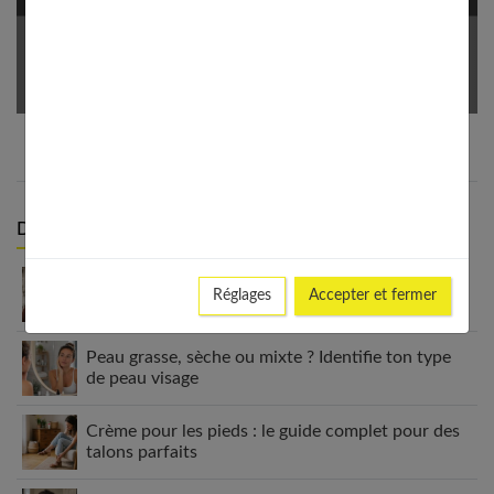
Votre Email *
Derniers articles :
Carré plongeant cheveux fins : pourquoi cette
Réglages
Accepter et fermer
coupe est faite pour vous
Peau grasse, sèche ou mixte ? Identifie ton type
de peau visage
Crème pour les pieds : le guide complet pour des
talons parfaits