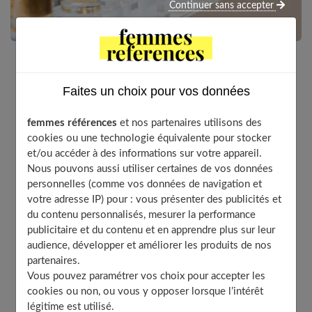
Continuer sans accepter
Même en étant adepte d’un parfum depuis des
Faites un choix pour vos données
années, des envies de changement peuvent se faire
sentir. Cela peut provenir de diverses raisons :
femmes références
et nos partenaires utilisons des
l’impression que le parfum ne sent plus, une senteur
cookies ou une technologie équivalente pour stocker
qui n’est plus autant appréciée, un besoin de changer
et/ou accéder à des informations sur votre appareil.
pour des raisons personnelles… Changer de parfum
Nous pouvons aussi utiliser certaines de vos données
est tout à fait possible mais comment trouver un
personnelles (comme vos données de navigation et
nouveau parfum tout aussi attachant que le
votre adresse IP) pour : vous présenter des publicités et
du contenu personnalisés, mesurer la performance
précédent ?
publicitaire et du contenu et en apprendre plus sur leur
audience, développer et améliorer les produits de nos
partenaires.
Vous pouvez paramétrer vos choix pour accepter les
Table of Contents
cookies ou non, ou vous y opposer lorsque l’intérêt
Un besoin de changement pour retrouver un parfum
légitime est utilisé.