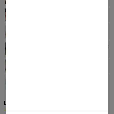
Peau grasse, sèche ou mixte ? Identifie ton type
de peau visage
Crème pour les pieds : le guide complet pour des
talons parfaits
7 coupes cheveux fins sans brushing qui changent
tout (enfin !)
Pourquoi choisir le collagène Valebio pour vos
articulations ?
Pourquoi votre crème hydratante ne fonctionne
pas ?
Laisser un commentaire