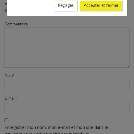
Votre adresse e-mail ne sera pas publiée. - * Champs
Réglages
Accepter et fermer
obligatoires
Commentaire
Nom
*
E-mail
*
Enregistrer mon nom, mon e-mail et mon site dans le