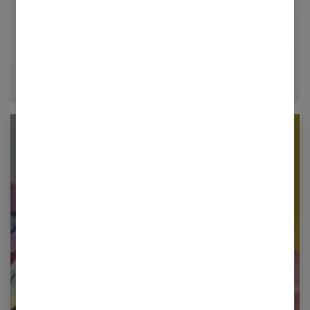
dans le journalisme lifestyle, je m'efforce de
décrypter le quotidien pour offrir aux femmes des
conseils fiables, inspirants et ancrés dans leur
époque.
Newsletter femmes références
Restez informé en vous inscrivant à notre
newsletter
E-mail