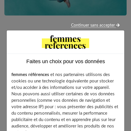
Continuer sans accepter
Le relooking est très tendance à tel point qu’il envahit
aujourd’hui les plateaux de télévision., mais
également les magazines. Pour preuve, le métier de
conseillère en image s’est considérablement
développé ces dernières années. Il faut reconnaitre
Faites un choix pour vos données
que l’apparence physique est une composante non
négligeable que ce soit dans la vie professionnelle ou
femmes références
et nos partenaires utilisons des
cookies ou une technologie équivalente pour stocker
la vie privée. En fait, votre look, c’est un peu votre
et/ou accéder à des informations sur votre appareil.
carte de visite !
Nous pouvons aussi utiliser certaines de vos données
personnelles (comme vos données de navigation et
votre adresse IP) pour : vous présenter des publicités et
du contenu personnalisés, mesurer la performance
Table of Contents
publicitaire et du contenu et en apprendre plus sur leur
Faites le point sur ce que vous souhaitez changer
audience, développer et améliorer les produits de nos