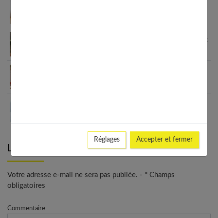
Crème pour les pieds : le guide complet pour des
talons parfaits
7 coupes cheveux fins sans brushing qui changent
tout (enfin !)
Pourquoi choisir le collagène Valebio pour vos
articulations ?
Pourquoi votre crème hydratante ne fonctionne
pas ?
Réglages
Accepter et fermer
Laisser un commentaire
Votre adresse e-mail ne sera pas publiée. - * Champs
obligatoires
Commentaire