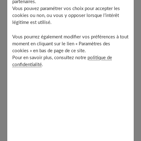
partenaires.
Le relooking passe par différentes étapes
Vous pouvez paramétrer vos choix pour accepter les
La coiffure :
cookies ou non, ou vous y opposer lorsque l’intérêt
Le maquillage :
légitime est utilisé.
Les vêtements :
Vous pourrez également modifier vos préférences à tout
Les accessoires :
moment en cliquant sur le lien « Paramètres des
L’objectif du relooking
cookies » en bas de page de ce site.
Pour en savoir plus, consultez notre
politique de
confidentialité
.
Faites le point sur ce que vous souhaitez
changer
Regardez-vous dans un miroir sans complaisance et
déterminez ce que vous voulez changer : coiffure,
maquillage, vêtements, bijoux…
Cherchez ensuite sur les sites Internet ou dans les