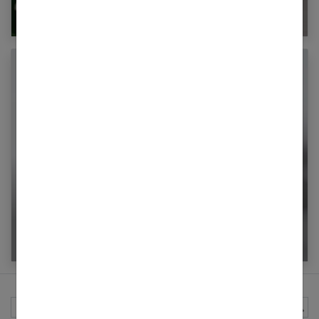
naturel ?
Brosses à cheveux françaises : 6 générations
de savoir-faire
Rechercher