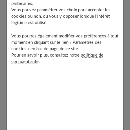
partenaires.
Comment débuter un régime cétogène en
Vous pouvez paramétrer vos choix pour accepter les
douceur ?
cookies ou non, ou vous y opposer lorsque l’intérêt
Quels dangers et contre-indications ?
légitime est utilisé.
Risques et carences liés au régime keto
Vous pourrez également modifier vos préférences à tout
Les effets secondaires du régime cétogène
moment en cliquant sur le lien « Paramètres des
cookies » en bas de page de ce site.
Pour en savoir plus, consultez notre
politique de
Le régime keto ou cétogène : qu’est-ce
confidentialité
.
que c’est ?
Contrairement à une alimentation classique composée
de 55 % de glucides, 30 % de lipides et 15 % de
protéines, le régime keto est
composé de 70-80 % de
lipides
,
20-25 % de protéines
et
5-10 % de glucides
.
On élimine alors les fruits frais, les féculents, les