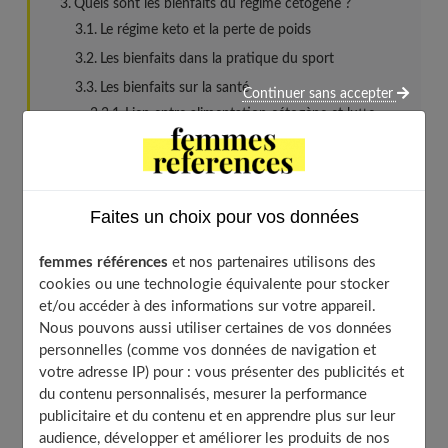
Quels sont les bienfaits du régime cétogène ?
Le régime keto et la perte de poids
Les bienfaits dans la pratique du sport
Les bienfaits sur la santé
Continuer sans accepter
Lien entre alimentation cétogène et lutte
contre le cancer
Atténuer les symptômes du sevrage de
l’alcool
Lutte contre l’insuffisance cardiaque
Faites un choix pour vos données
Le régime keto contre l’épilepsie
femmes références
et nos partenaires utilisons des
L’alimentation cétogène dans le traitement de
cookies ou une technologie équivalente pour stocker
la maladie de Parkinson
et/ou accéder à des informations sur votre appareil.
Le régime kéto contre la maladie d’Alzheimer
Nous pouvons aussi utiliser certaines de vos données
personnelles (comme vos données de navigation et
Comment adopter une alimentation cétogène ?
votre adresse IP) pour : vous présenter des publicités et
La durée d’un régime cétogène
du contenu personnalisés, mesurer la performance
Les aliments à privilégier
publicitaire et du contenu et en apprendre plus sur leur
audience, développer et améliorer les produits de nos
Les aliments interdits lors d’un régime keto