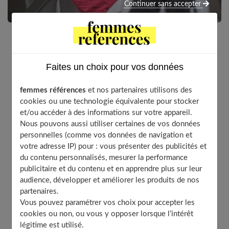
Continuer sans accepter
Le repassage est une activité que bon nombre d’entre
nous redoutent. Faute de pouvoir confier cette tâche
Faites un choix pour vos données
à un professionnel, il faudra la faire soi-même. Or, le
repassage est délicat du fait de la sensibilité de
femmes références
et nos partenaires utilisons des
certains tissus à la chaleur. Si on n’est pas
cookies ou une technologie équivalente pour stocker
et/ou accéder à des informations sur votre appareil.
connaisseur, on risque d’abîmer certains vêtements
Nous pouvons aussi utiliser certaines de vos données
ou de s’énerver après un repassage inefficace. Dans
personnelles (comme vos données de navigation et
cet article, découvrez quelques astuces pour faciliter
votre adresse IP) pour : vous présenter des publicités et
le repassage de vos vêtements.
du contenu personnalisés, mesurer la performance
publicitaire et du contenu et en apprendre plus sur leur
audience, développer et améliorer les produits de nos
partenaires.
Table of Contents
Vous pouvez paramétrer vos choix pour accepter les
Un bon matériel pour repasser en toute tranquillité
cookies ou non, ou vous y opposer lorsque l’intérêt
légitime est utilisé.
Comment repasser correctement ses vêtements ?