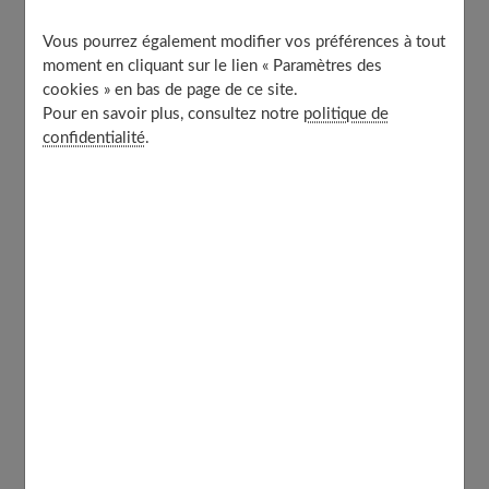
Repassez à l’envers
Vous pourrez également modifier vos préférences à tout
Evitez le contact direct avec le fer à repasser
moment en cliquant sur le lien « Paramètres des
cookies » en bas de page de ce site.
Ces vêtements à ne pas repasser
Pour en savoir plus, consultez notre
politique de
confidentialité
.
Un bon matériel pour repasser en toute
tranquillité
Le repassage est l'une des tâches les plus fastidieuses de
la maison. En effet, chaque tissu nécessite une
technique de repassage différente. Outre la
température, le degré d'humidité, le geste est aussi
important pour ne pas abîmer les tissus. Pour gérer
sereinement le repassage, l'idéal serait de disposer du
matériel adéquat. Les fers à repasser et systèmes de