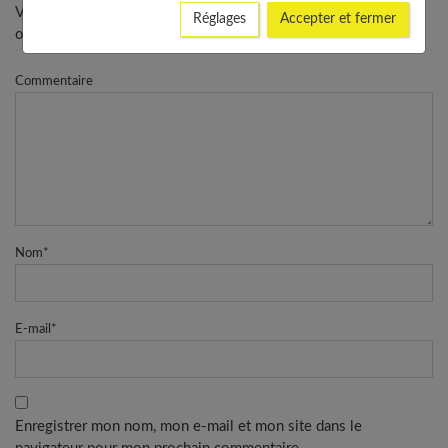
Votre adresse e-mail ne sera pas publiée. - * Champs
Réglages
Accepter et fermer
obligatoires
Commentaire
Nom
*
E-mail
*
Enregistrer mon nom, mon e-mail et mon site dans le