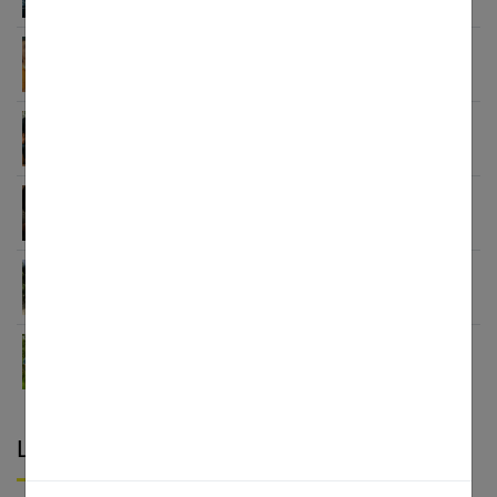
10 petites attentions qui font fondre : nos idées
pour surprendre une femme
Solidarité féminine : la puissance de l’entraide
Cigarette électronique : ce qu’on ne vous dit pas
avant
Voyage Martinique : guide hors des sentiers
battus
Comment se mettre dans l’ambiance des
vacances, même en hiver ?
Laisser un commentaire