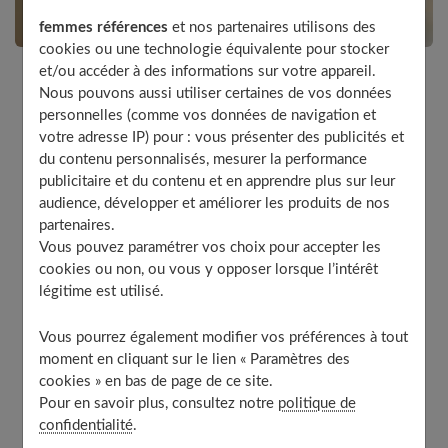
femmes références
et nos partenaires utilisons des
cookies ou une technologie équivalente pour stocker
et/ou accéder à des informations sur votre appareil.
Nous pouvons aussi utiliser certaines de vos données
Si l’usure ou la déchirure est trop importante pour
personnelles (comme vos données de navigation et
être reprisée, la pose d’une pièce prolongera l’usage
votre adresse IP) pour : vous présenter des publicités et
de votre vêtement. Trois solutions s’offrent à vous,
du contenu personnalisés, mesurer la performance
selon le degré de perfectionnement de votre
publicitaire et du contenu et en apprendre plus sur leur
machine.
audience, développer et améliorer les produits de nos
partenaires.
Vous pouvez paramétrer vos choix pour accepter les
cookies ou non, ou vous y opposer lorsque l’intérêt
Table of Contents
légitime est utilisé.
Point droit ou point zigzag
Vous pourrez également modifier vos préférences à tout
Point droit ou point zigzag
moment en cliquant sur le lien « Paramètres des
cookies » en bas de page de ce site.
Points automatiques
Pour en savoir plus, consultez notre
politique de
Application d’un motif
confidentialité
.