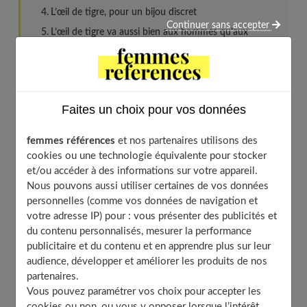
L’œil de tigre, pour un bijou discret
Continuer sans accepter
L’œil de tigre va aussi bien aux hommes qu’aux
femmes
Quels bijoux en œil de tigre peut-on trouver ?
Les bracelets
Les colliers
Faites un choix pour vos données
Les bagues
femmes références
et nos partenaires utilisons des
Les chevillères
cookies ou une technologie équivalente pour stocker
Les boucles d’oreilles
et/ou accéder à des informations sur votre appareil.
Nous pouvons aussi utiliser certaines de vos données
personnelles (comme vos données de navigation et
votre adresse IP) pour : vous présenter des publicités et
Origine de l’œil de tigre dans les
du contenu personnalisés, mesurer la performance
croyances ancestrales
publicitaire et du contenu et en apprendre plus sur leur
audience, développer et améliorer les produits de nos
partenaires.
Il n'existe pas de dates exactes de l'apparition de l'œil de
Vous pouvez paramétrer vos choix pour accepter les
tigre. En effet,
l'histoire de l'œil de tigre
, une
pierre
cookies ou non, ou vous y opposer lorsque l’intérêt