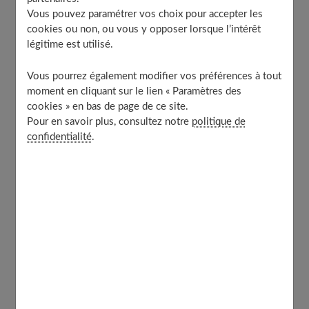
Vous pouvez paramétrer vos choix pour accepter les
cookies ou non, ou vous y opposer lorsque l’intérêt
légitime est utilisé.
Apprenez à tricoter vos propres
vêtements
Vous pourrez également modifier vos préférences à tout
moment en cliquant sur le lien « Paramètres des
cookies » en bas de page de ce site.
Le tricot est une compétence ancienne qui est revenue à
Pour en savoir plus, consultez notre
politique de
la mode ces dernières années en raison de son potentiel
confidentialité
.
écologique. En fabriquant vos propres vêtements, vous
pouvez adopter
une approche plus durable de la mode
.
En tricotant vos vêtements, vous pouvez
choisir des fils
écoresponsables
, éviter les matériaux synthétiques et
produire des articles de qualité qui durent plus
longtemps. Cela réduit la quantité d'habits jetés chaque
année. La fabrication d'habits à grande échelle nécessite
une quantité significative d'énergie. En tricotant à la