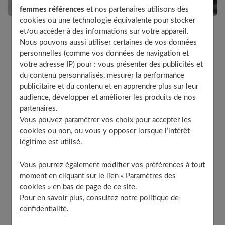
femmes références
et nos partenaires utilisons des
cookies ou une technologie équivalente pour stocker
et/ou accéder à des informations sur votre appareil.
Nous pouvons aussi utiliser certaines de vos données
Le cuir se mesure et se vend au pied carré (30 cm ><
personnelles (comme vos données de navigation et
30 cm). Utilisez des cuirs fins (chèvre, vachette, porc)
votre adresse IP) pour : vous présenter des publicités et
pour les petits objets : trousses, portefeuilles. Des
du contenu personnalisés, mesurer la performance
cuirs velours ou chevreau, daim, pour chaussures et
publicitaire et du contenu et en apprendre plus sur leur
mocassins. Chevreau, veau glacé ou porc pour des
audience, développer et améliorer les produits de nos
gants. Vachette non rasée ou porc pour des coussins.
partenaires.
Vous pouvez paramétrer vos choix pour accepter les
cookies ou non, ou vous y opposer lorsque l’intérêt
légitime est utilisé.
Table of Contents
Vous pourrez également modifier vos préférences à tout
Préparation
moment en cliquant sur le lien « Paramètres des
Comment coudre ?
cookies » en bas de page de ce site.
Pour en savoir plus, consultez notre
politique de
confidentialité
.
Préparation