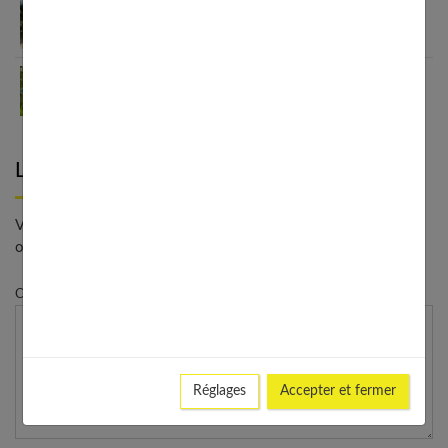
Voyage Martinique : guide hors des sentiers
battus
Comment se mettre dans l’ambiance des
vacances, même en hiver ?
Laisser un commentaire
Votre adresse e-mail ne sera pas publiée. - * Champs
obligatoires
Commentaire
Réglages
Accepter et fermer