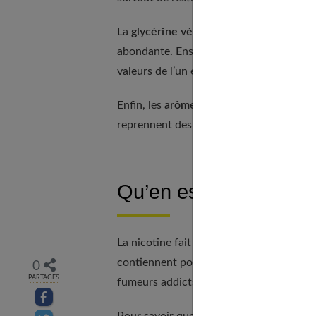
La
glycérine végétale
- qui est associée
abondante. Ensemble, ces deux composa
valeurs de l’un et de l’autre varient selon
Enfin, les
arômes
contenus dans les e-liq
reprennent des goûts fruités, rafraîchi
Qu’en est-il de la nico
La nicotine fait partie du tabac. Comme e
contiennent pour favoriser la transition 
0
PARTAGES
fumeurs addicts au tabac.
Partager sur facebook