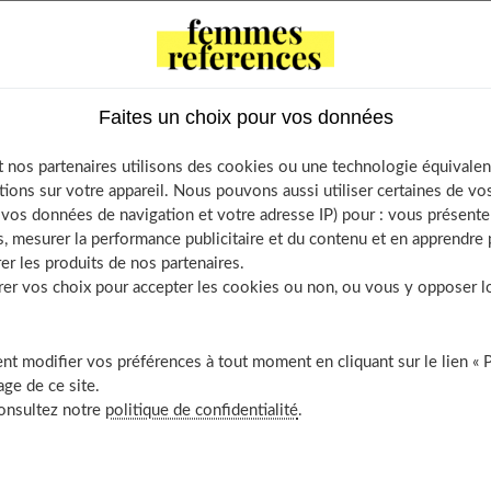
ontents
fonctionne une cigarette électronique ?
Faites un choix pour vos données
se compose un e-liquide ?
 nos partenaires utilisons des cookies ou une technologie équivalen
-il de la nicotine ?
tions sur votre appareil. Nous pouvons aussi utiliser certaines de v
interpréter le taux PG/VG ?
os données de navigation et votre adresse IP) pour : vous présenter
, mesurer la performance publicitaire et du contenu et en apprendre p
veur choisir pour son e-liquide ?
er les produits de nos partenaires.
r vos choix pour accepter les cookies ou non, ou vous y opposer lor
e cigarette électronique ?
t modifier vos préférences à tout moment en cliquant sur le lien « 
ge de ce site.
consultez notre
politique de confidentialité
.
e pour cigarette électronique
, il faut savoir comment cela
ubstitut à la cigarette
traditionnelle, la cigarette électronique