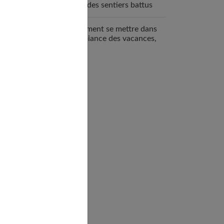
hors des sentiers battus
Comment se mettre dans
l’ambiance des vacances,
même en hiver ?