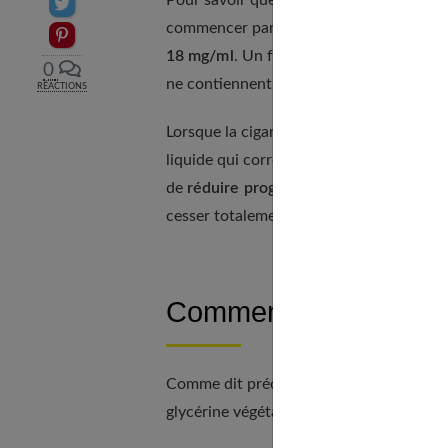
Pour savoir quel e-liquide choisir, il f
Partager sur Twitter
commencer par un produit qui contient 
Epingler sur Pinterest
18 mg/ml
. Un fumeur plus modéré pour 
0
ne contiennent pas du tout de nicotine.
RÉACTIONS
Lorsque la cigarette électronique est util
liquide qui corresponde à ses habitudes 
de
réduire progressivement le taux de 
cesser totalement de vapoter.
Comment interpréter 
Comme dit précédemment, le taux PG/VG 
glycérine végétale.