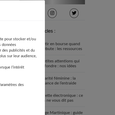
Derniers articles :
te pour stocker et/ou
Investir en bourse quand
os données
on débute : les ressources
 des publicités et du
proposées par Finance
lus sur leur audience,
Héros
10 petites attentions qui
font fondre : nos idées
sque l’intérêt
pour surprendre une
femme
Solidarité féminine : la
puissance de l’entraide
Paramètres des
Cigarette électronique : ce
qu’on ne vous dit pas
avant
Voyage Martinique : guide