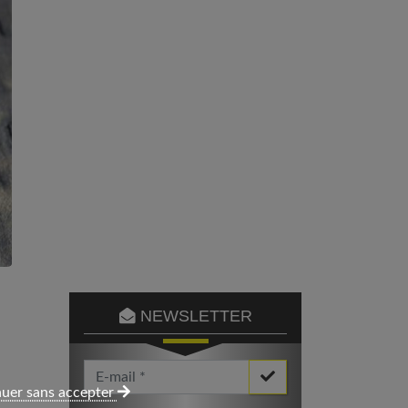
NEWSLETTER
Votre Email *
uer sans accepter