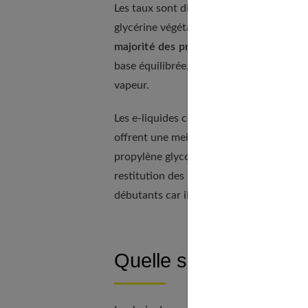
Les taux sont différents selon les e-liq
glycérine végétale ou l’inverse soit 80 %
majorité des produits se compose de 
base équilibrée, les vapoteurs ont l’assur
vapeur.
Les e-liquides contenant une plus grande
offrent une meilleure restitution des arô
propylène glycol vont augmenter cette se
restitution des saveurs. Un e-liquide av
débutants car il va les aider à s’habituer 
Quelle saveur choisir 