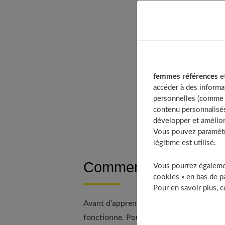
Table of C
Comment 
De quoi 
femmes références
et
Qu’en est
accéder à des informa
Comment 
personnelles (comme v
contenu personnalisés
Quelle sa
développer et amélior
Vous pouvez paramétre
légitime est utilisé.
Comment fonctionne un
Vous pourrez égalemen
cookies » en bas de pa
Pour en savoir plus, 
Avant d’apprendre à choisir son
e-liquid
fonctionne. Pouvant jouer le
rôle d’un s