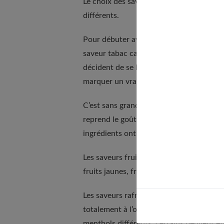
Le choix des saveurs dépend des goûts et
différents.
Pour débuter avec la cigarette électroni
saveur tabac car cela permet de conserve
décident de se laisser tenter par des e-
marquer un vrai détachement d’avec la ci
C’est sans grande surprise que la saveur
reprend le goût du tabac. Il est possible
ingrédients ont été ajoutés (des fruits, 
Les saveurs fruitées sont également plébi
fruits jaunes, fruits exotiques… Tous le
Les saveurs rafraîchissantes sont appréc
totalement à l’opposé de la mauvaise halei
menthols différents, certains peuvent êtr