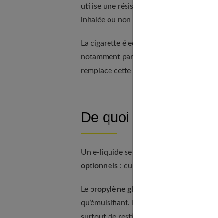
utilise une résistance pour chauffer un e
inhalée ou non par l’utilisateur.
La cigarette électronique a connu un vér
notamment par les sensations qu’elle procu
remplace cette dernière progressivement p
De quoi se compose u
Un e-liquide se compose
obligatoiremen
optionnels
: du propylène glycol, de la g
Le
propylène glycol
est retrouvé dans le
qu’émulsifiant. Dans un e-liquide c’est c
surtout de restituer les arômes.