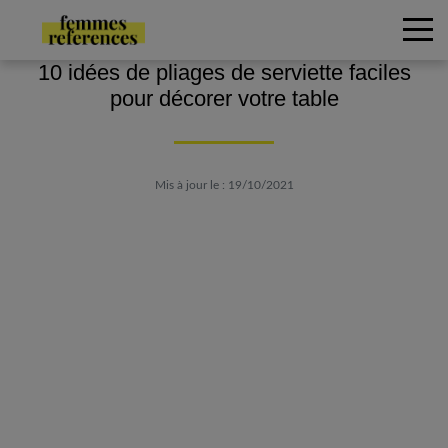
10 idées de pliages de serviette faciles
pour décorer votre table
Mis à jour le : 19/10/2021