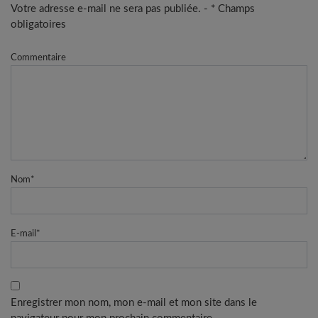
Votre adresse e-mail ne sera pas publiée. - * Champs
obligatoires
Commentaire
Nom
*
E-mail
*
Enregistrer mon nom, mon e-mail et mon site dans le