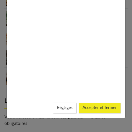
l’immunité familiale
Le minimalisme dans la consommation : choisir la
Slow Life pour moins subir
Soulager les jambes lourdes naturellement : 10
solutions simples qui fonctionnent vraiment
Comment améliorer son espace nuit pour en faire
un véritable cocon ?
Guide complet sur la santé des femmes et
l’hygiène féminine : comprendre et adopter les
bons gestes
Laisser un commentaire
Réglages
Accepter et fermer
Votre adresse e-mail ne sera pas publiée. - * Champs
obligatoires