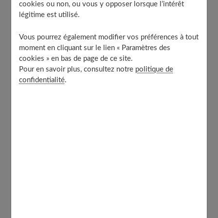
cookies ou non, ou vous y opposer lorsque l’intérêt
malignes). Le lymphœdème peut alors concerner les bras
légitime est utilisé.
(cancer du sein) ou les jambes (cancer de l'utérus ou
opération des organes génitaux masculins).
Vous pourrez également modifier vos préférences à tout
moment en cliquant sur le lien « Paramètres des
cookies » en bas de page de ce site.
Pour en savoir plus, consultez notre
politique de
Table of Contents
confidentialité
.
La kinésithérapie, étape obligatoire et souvent efficace
Une opération qui a fait ses preuves
Vos questions, nos réponses sur la greffe
ganglionnaire
À découvrir aussi
La kinésithérapie, étape obligatoire et
souvent efficace