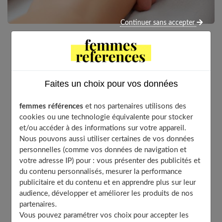
Continuer sans accepter
Pour 30 % des lymphœdèmes, les traitements
classiques de kinésithérapie sont sans effet.
L’autogreffe de ganglions est alors un bel espoir de
Faites un choix pour vos données
guérison.
femmes références
et nos partenaires utilisons des
cookies ou une technologie équivalente pour stocker
Quand le liquide lymphatique stagne parce qu'il n'est
et/ou accéder à des informations sur votre appareil.
plus drainé par les ganglions, le volume des membres
Nous pouvons aussi utiliser certaines de vos données
augmente, voire triple : c'est le lymphœdème. Parfois
personnelles (comme vos données de navigation et
votre adresse IP) pour : vous présenter des publicités et
congénital, il touche alors surtout les jambes. Il peut
du contenu personnalisés, mesurer la performance
aussi résulter du traitement d'un cancer : après
publicitaire et du contenu et en apprendre plus sur leur
radiothérapie, les ganglions sont neutralisés par les
audience, développer et améliorer les produits de nos
rayons et après une opération avec curage ganglionnaire
partenaires.
Vous pouvez paramétrer vos choix pour accepter les
(les ganglions participant à la propagation des cellules