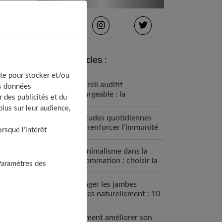
Derniers articles :
te pour stocker et/ou
Appareil auditif
os données
rechargeable : la
 des publicités et du
révolution qui change tout
lus sur leur audience,
Habitudes quotidiennes
pour renforcer l’immunité
sque l’intérêt
familiale
Le minimalisme dans la
consommation : choisir la
Paramètres des
Slow Life pour moins subir
Soulager les jambes
lourdes naturellement : 10
solutions simples qui
fonctionnent vraiment
Comment améliorer son