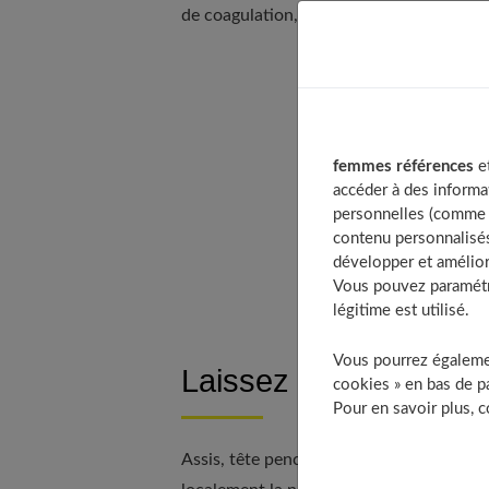
de coagulation, de diabète ou d'une lésio
Table of 
Laissez 
Une sol
femmes références
et
accéder à des informa
Traiteme
personnelles (comme v
Éliminer
contenu personnalisés
À d
développer et amélior
Vous pouvez paramétre
légitime est utilisé.
Vous pourrez égalemen
Laissez couler
cookies » en bas de pa
Pour en savoir plus, 
Assis, tête penchée en avant, laissez le 