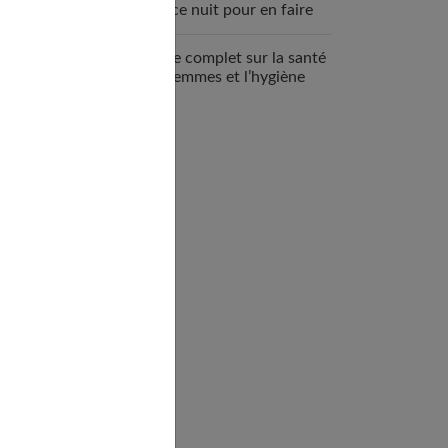
espace nuit pour en faire
un véritable cocon ?
Guide complet sur la santé
des femmes et l’hygiène
féminine : comprendre et
adopter les bons gestes