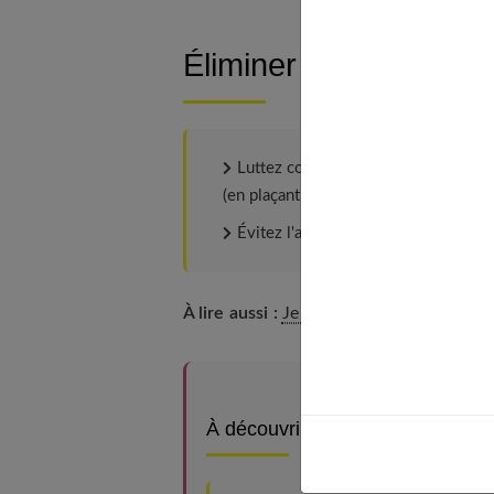
Éliminer les facteurs
Luttez contre la sécheresse du nez a
(en plaçant des coupelles d'eau sur les
Évitez l'aspirine (sauf en cas de pres
À lire aussi :
Je saigne du nez : pourquoi
À découvrir aussi