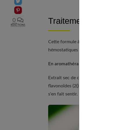
Partager sur Twitter
Epingler sur Pinterest
Traitement de fond pou
0
RÉACTIONS
Cette formule à faire préparer par le ph
hémostatiques et astringents.
En aromathérapie :
Extrait sec de cyprès (60 mg) + extrait s
flavonoïdes (2() mg), à raison de trois gé
s'en fait sentir.