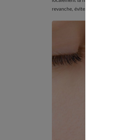
localement la narine avec un doigt pend
revanche, évitez le coton dans le nez qui