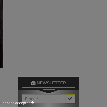
NEWSLETTER
Votre Email *
uer sans accepter