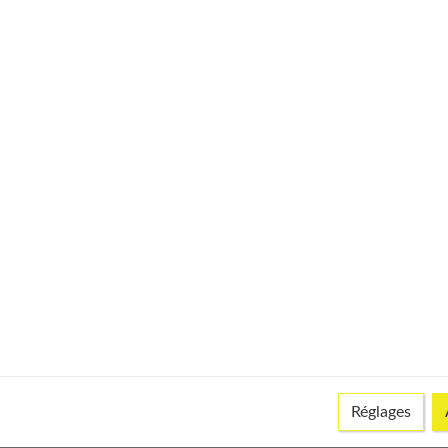
 aggravants
vec un spray d'eau de mer et en humidifiant l'air de la maison
 radiateurs).
cription médicale), l'alcool et la cigarette.
 ?
Réglages