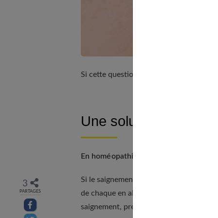
Si cette question vous concerne, notre 
Une solution immédia
En homéopathie :
Si le saignement perdure plus de 15 min
3
de chaque en alternance, jusqu'à l'arrêt 
PARTAGES
Partager sur facebook
saignement, prenez Arnica Montana 9 CH,