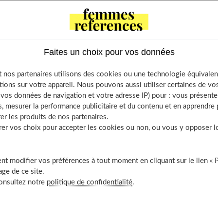
n (angiome, polype) de la paroi nasale...
Contents
Faites un choix pour vos données
couler
ution immédiate
 nos partenaires utilisons des cookies ou une technologie équivalen
tions sur votre appareil. Nous pouvons aussi utiliser certaines de v
nt de fond pour renforcer les capillaires
os données de navigation et votre adresse IP) pour : vous présenter
 les facteurs aggravants
, mesurer la performance publicitaire et du contenu et en apprendre p
écouvrir aussi
er les produits de nos partenaires.
r vos choix pour accepter les cookies ou non, ou vous y opposer lor
t modifier vos préférences à tout moment en cliquant sur le lien « 
ge de ce site.
consultez notre
politique de confidentialité
.
sang et les caillots éventuels s'évacuer. Puis comprimez