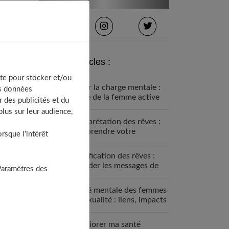
Derniers articles :
te pour stocker et/ou
Gérer la charge mentale :
os données
guide de la femme active
 des publicités et du
lus sur leur audience,
Interprétation des rêves :
comprendre votre
sque l’intérêt
inconscient
Signification des rêves :
décoder les messages de
Paramètres des
votre inconscient
Santé mentale des femmes
et sexualité : liens, impacts
et solutions
Améliorer ma santé