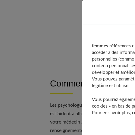
Table of Con
Comment tro
Ce qu’il fa
Comment sav
femmes références
et
À décou
accéder à des informa
personnelles (comme v
contenu personnalisés
développer et amélior
Vous pouvez paramétre
Comment trouver le p
légitime est utilisé.
Vous pourrez égalemen
Les psychologues sont des professionne
cookies » en bas de pa
Pour en savoir plus, 
et l'aident à aller de l'avant dans la vie.
votre médecin généraliste de vous reco
renseignements à vos proches qui ont dé