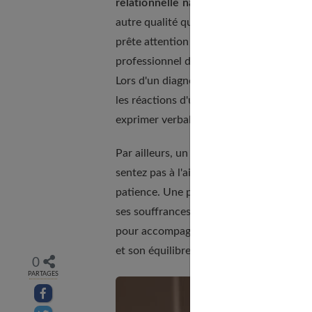
relationnelle naturelle
. Cela vous perme
autre qualité que vous devez rechercher
prête attention à ce qu'il exprime se co
professionnel de déceler quelques détail
Lors d'un diagnostic, il est important p
les réactions d'un patient. Cela lui perm
exprimer verbalement.
Par ailleurs, un psychologue doit avoir
l
sentez pas à l'aise, il vous sera difficil
patience. Une personne qui est atteinte 
ses souffrances, il peut y avoir un temps
pour accompagner un patient à son rythm
et son équilibre émotionnel.
0
PARTAGES
Partager sur facebook