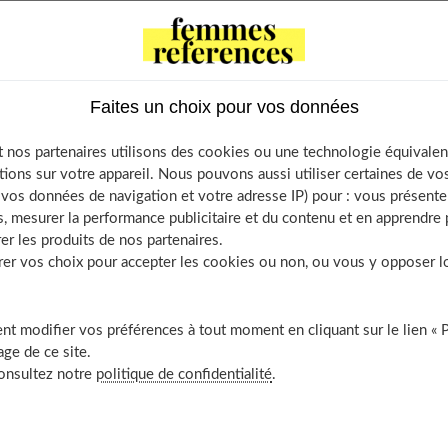
tents
uver le psychologue qui vous conviendra ?
Faites un choix pour vos données
ut rechercher chez un psychologue
oir si vous faites des progrès en thérapie ?
 nos partenaires utilisons des cookies ou une technologie équivalen
vrir aussi
tions sur votre appareil. Nous pouvons aussi utiliser certaines de v
os données de navigation et votre adresse IP) pour : vous présenter
, mesurer la performance publicitaire et du contenu et en apprendre p
er les produits de nos partenaires.
r vos choix pour accepter les cookies ou non, ou vous y opposer lor
sychologue qui vous conviendra ?
t modifier vos préférences à tout moment en cliquant sur le lien « 
ls qui accompagnent une personne dans les moments difficiles
ge de ce site.
consultez notre
politique de confidentialité
.
 Pour
trouver un psychothérapeute
, vous pouvez demander à
mmander des collègues. Vous pouvez aussi demander des
jà consulté un psychologue. Ils peuvent vous donner des