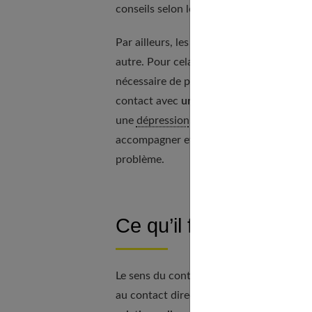
conseils selon leurs appréciations et leu
Par ailleurs, les situations pouvant néc
autre. Pour cela, si vous avez
besoin d'u
nécessaire de prendre un premier rendez
contact avec
un psychothérapeute ou un
une
dépression
, une douleur existentiel
accompagner efficacement. Il s'appuie su
problème.
Ce qu’il faut recherc
Le sens du contact fait partie des premiè
au contact direct des personnes, c'est p