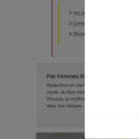
Les preuves que l’on en est en 
Comment vaincre ses complexes
Rêver d’eau : la signification
Par Femmes References
Rédactrice en chef et chercheuse de tendance
mode, du bien-être et de la psychologie relat
lifestyle, je m'efforce de décrypter le quotidi
dans leur époque.