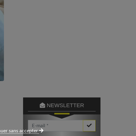
NEWSLETTER
Votre Email *
uer sans accepter