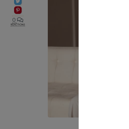
Partager sur Twitter
Epingler sur Pinterest
0
RÉACTIONS