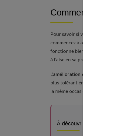
Comment savoir si vou
Pour savoir si votre thérapie fonctionne
commencez à avoir une
meilleure vie so
fonctionne bien, votre relation avec le
à l'aise en sa présence, cela montre que 
L'
amélioration de l'estime de soi
est un 
plus tolérant émotionnellement. Vous app
la même occasion.
À découvrir aussi