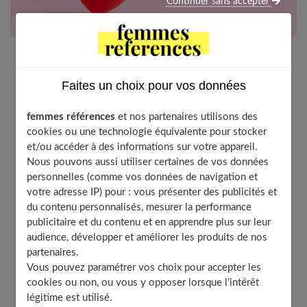
Continuer sans accepter
Une déception amoureuse est une vraie épreuve à
Faites un choix pour vos données
passer, un véritable cap. Nos réponses pour vous
aider à vous en sortir rapidement et sereinement.
femmes références
et nos partenaires utilisons des
cookies ou une technologie équivalente pour stocker
et/ou accéder à des informations sur votre appareil.
Nous pouvons aussi utiliser certaines de vos données
Table of Contents
personnelles (comme vos données de navigation et
votre adresse IP) pour : vous présenter des publicités et
Pourquoi souffre-t-on autant après une rupture
du contenu personnalisés, mesurer la performance
sentimentale ?
publicitaire et du contenu et en apprendre plus sur leur
Les hommes et les femmes vivent-ils cette rupture de
audience, développer et améliorer les produits de nos
la même façon ?
partenaires.
Peut-on faire son deuil du grand amour ?
Vous pouvez paramétrer vos choix pour accepter les
Quels conseils donneriez-vous pour se reconstruire ?
cookies ou non, ou vous y opposer lorsque l’intérêt
légitime est utilisé.
Comment retrouver confiance en l’amour ?