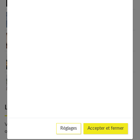
inconscient
Signification des rêves : décoder les messages de
votre inconscient
Santé mentale des femmes et sexualité : liens,
impacts et solutions
Améliorer ma santé mentale : guide complet 2025
Trouver un bon thérapeute : le guide complet
2025
Laisser un commentaire
Votre adresse e-mail ne sera pas publiée. - * Champs
Réglages
Accepter et fermer
obligatoires