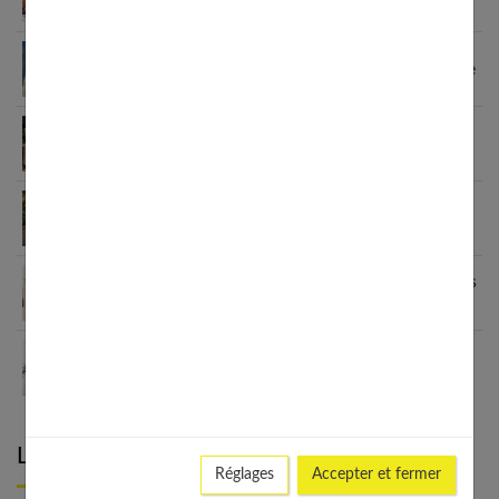
vêtements pour ses enfants
Sandales enfants : le guide pour choisir selon l’âge
Fashion et personnalisation : comment créer un
style unique en 2026
Le blazer femme : une véritable déclaration de
style
Grain de Malice : la mode inclusive qui sublime les
femmes
Les meilleurs looks avec un ras de cou : du casual
au chic
Laisser un commentaire
Réglages
Accepter et fermer