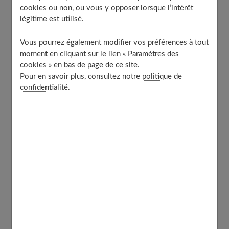
5. Le blanc d’œuf
cookies ou non, ou vous y opposer lorsque l’intérêt
6. Du fil et une aiguille
légitime est utilisé.
À découvrir aussi
Vous pourrez également modifier vos préférences à tout
moment en cliquant sur le lien « Paramètres des
cookies » en bas de page de ce site.
1. Le vernis incolore
Pour en savoir plus, consultez notre
politique de
confidentialité
.
Le vernis incolore est sans doute l’astuce la plus connue
pour arrêter un collant filé. Le principe est simple
à
réaliser sans avoir besoin d’enlever vos collants.
Passez simplement un peu de vernis
sur les bordures et
le trou avec le pinceau.
Celui-ci étant très précis, vous
parvenez à réaliser cette opération très facilement.
Laissez sécher et ajoutez éventuellement une
seconde couche.
Quand vous n’avez pas la possibilité
de vous changer, vous avez plus de chance que le trou