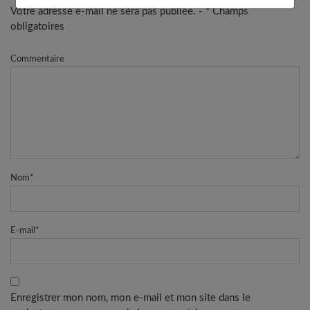
Votre adresse e-mail ne sera pas publiée. - * Champs
obligatoires
Commentaire
Nom
*
E-mail
*
Enregistrer mon nom, mon e-mail et mon site dans le