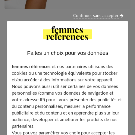
Continuer sans accepter
Un collant filé, c’est un incident qui arrive souvent et
que l’on n’apprécie pas. Si vous n’avez pas de paire de
rechanges sur vous et que vous avez un rendez-vous
ou une soirée importante, vous devrez alors le
Faites un choix pour vos données
réparer. Comment vous y prendre ? Nos astuces et
nos conseils !
femmes références
et nos partenaires utilisons des
cookies ou une technologie équivalente pour stocker
et/ou accéder à des informations sur votre appareil.
Nous pouvons aussi utiliser certaines de vos données
Table of Contents
personnelles (comme vos données de navigation et
votre adresse IP) pour : vous présenter des publicités et
1. Le vernis incolore
du contenu personnalisés, mesurer la performance
2. La laque : une excellente alternative
publicitaire et du contenu et en apprendre plus sur leur
3. La colle
audience, développer et améliorer les produits de nos
partenaires.
4. Le savon sec
Vous pouvez paramétrer vos choix pour accepter les