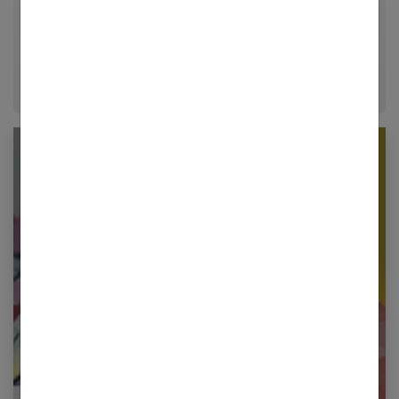
décrypter le quotidien pour offrir aux femmes des
conseils fiables, inspirants et ancrés dans leur
époque.
Newsletter femmes références
Restez informé en vous inscrivant à notre
newsletter
E-mail