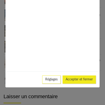
vêtements pour ses enfants
Sandales enfants : le guide pour choisir selon l’âge
Fashion et personnalisation : comment créer un
style unique en 2026
Le blazer femme : une véritable déclaration de
style
Grain de Malice : la mode inclusive qui sublime les
femmes
Les meilleurs looks avec un ras de cou : du casual
Réglages
Accepter et fermer
au chic
Laisser un commentaire