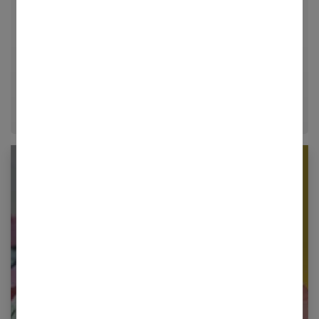
univers de la mode, du bien-être et de la psychologie
relationnelle. Forte de plusieurs années d'expérience
dans le journalisme lifestyle, je m'efforce de
décrypter le quotidien pour offrir aux femmes des
conseils fiables, inspirants et ancrés dans leur
époque.
Newsletter femmes références
Restez informé en vous inscrivant à notre
newsletter
E-mail