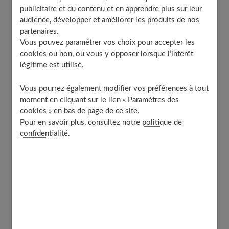
publicitaire et du contenu et en apprendre plus sur leur
Munissez-vous d’un peigne à cachemire pour ôter les
audience, développer et améliorer les produits de nos
bouloches
partenaires.
Laissez reposer votre pull en cachemire
Vous pouvez paramétrer vos choix pour accepter les
Évitez le plus possible les frottements
cookies ou non, ou vous y opposer lorsque l’intérêt
légitime est utilisé.
La boule de cèdre
À découvrir aussi
Vous pourrez également modifier vos préférences à tout
moment en cliquant sur le lien « Paramètres des
cookies » en bas de page de ce site.
Lavez votre cachemire de manière
Pour en savoir plus, consultez notre
politique de
confidentialité
.
régulière
Le cachemire apprécie beaucoup l’eau, c’est pour cette
raison que vou
s n’hésitez pas à le laver
dès que vous
l’avez porté deux ou trois fois. C’est en effet
sous
l’action de l’eau qu’il conserve toute sa souplesse et
toute sa douceur
. Cela permet aussi d’éviter l’apparition