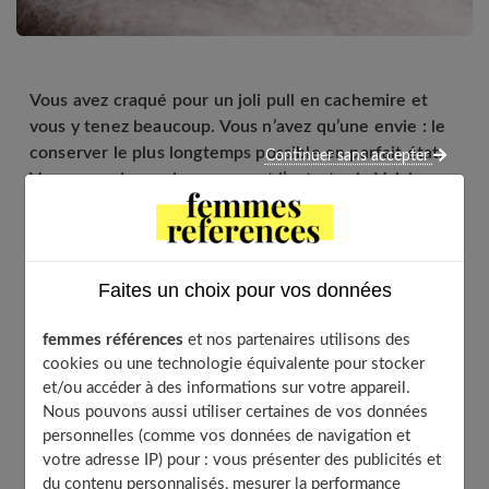
Vous avez craqué pour un joli pull en cachemire et
vous y tenez beaucoup. Vous n’avez qu’une envie : le
conserver le plus longtemps possible en parfait état.
Continuer sans accepter
Vous vous demandez comment l’entretenir. Voici
quelques conseils pour que votre vêtement en
cachemire reste parfait.
Faites un choix pour vos données
Table of Contents
femmes références
et nos partenaires utilisons des
cookies ou une technologie équivalente pour stocker
Lavez votre cachemire de manière régulière
et/ou accéder à des informations sur votre appareil.
Le lavage en machine
Nous pouvons aussi utiliser certaines de vos données
Le lavage à la main
personnelles (comme vos données de navigation et
votre adresse IP) pour : vous présenter des publicités et
Bannissez l’adoucissant pour vos vêtements en
cachemire
du contenu personnalisés, mesurer la performance