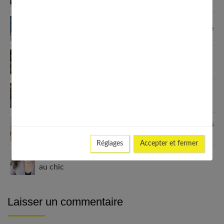
Sandales enfants : le guide pour choisir selon l’âge
Fashion et personnalisation : comment créer un
style unique en 2026
Le blazer femme : une véritable déclaration de
style
Grain de Malice : la mode inclusive qui sublime les
femmes
Réglages
Accepter et fermer
Les meilleurs looks avec un ras de cou : du casual
au chic
Laisser un commentaire