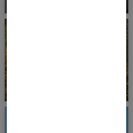
?
Quel manteau fille choisir pour allier chaleur et
élégance ?