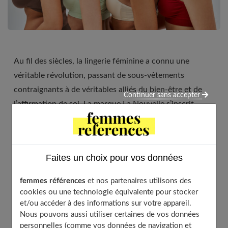
Au fil des siècles, la lingerie féminine a connu une
véritable révolution, passant de sous-vêtements
contraignants à de véritables alliés du bien-être et de
Continuer sans accepter
l’affirmation de soi. La marque La Nouvelle s’inscrit
pleinement dans cette évolution en proposant des
modèles alliant confort, esthétique et respect de la
diversité des corps féminins.
Faites un choix pour vos données
femmes références
et nos partenaires utilisons des
cookies ou une technologie équivalente pour stocker
Table of Contents
et/ou accéder à des informations sur votre appareil.
Nous pouvons aussi utiliser certaines de vos données
Les innovations en matière de confort
personnelles (comme vos données de navigation et