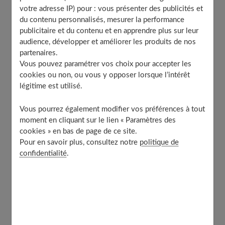
L’ergonomie des coupes pour épouser les courbes
votre adresse IP) pour : vous présenter des publicités et
naturelles
du contenu personnalisés, mesurer la performance
publicitaire et du contenu et en apprendre plus sur leur
La lingerie comme expression de soi
audience, développer et améliorer les produits de nos
Les détails raffinés pour une touche d’élégance
partenaires.
L’impact de la lingerie sur l’estime de soi
Vous pouvez paramétrer vos choix pour accepter les
cookies ou non, ou vous y opposer lorsque l’intérêt
Les tendances futures de la lingerie
légitime est utilisé.
L’inclusivité et la diversité des corps mis à
l’honneur
Vous pourrez également modifier vos préférences à tout
À découvrir aussi
moment en cliquant sur le lien « Paramètres des
cookies » en bas de page de ce site.
Pour en savoir plus, consultez notre
politique de
Les innovations en matière de confort
confidentialité
.
La Nouvelle mise sur des matières innovantes pour créer
une lingerie toujours plus confortable. Grâce aux
progrès des technologies textiles, de nouvelles fibres