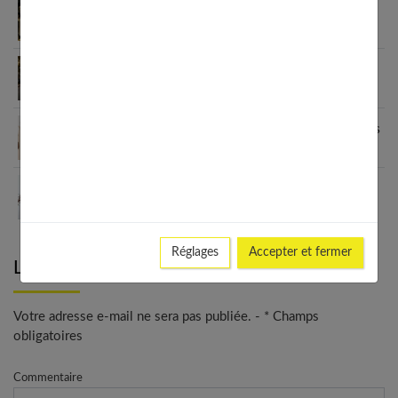
Fashion et personnalisation : comment créer un
style unique en 2026
Le blazer femme : une véritable déclaration de
style
Grain de Malice : la mode inclusive qui sublime les
femmes
Les meilleurs looks avec un ras de cou : du casual
au chic
Réglages
Accepter et fermer
Laisser un commentaire
Votre adresse e-mail ne sera pas publiée. - * Champs
obligatoires
Commentaire