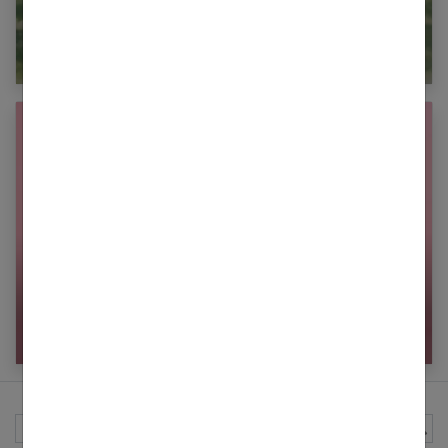
Bijou femme enceinte : acheter son Bola de
grossesse
Comment choisir une robe tendance adaptée à
sa morphologie ?
Rechercher