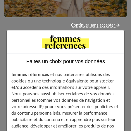
Continuer sans accepter
Manteau fille
: voilà une recherche qui peut paraître
simple au départ, mais qui, à bien y réfléchir, cache son
lot de dilemmes. Entre les envies des petites
fashionistas, les exigences des parents sur la qualité, et
Faites un choix pour vos données
les caprices de la météo… on a de quoi hésiter. Et
honnêtement, choisir le bon manteau, ce n’est pas juste
femmes références
et nos partenaires utilisons des
une question de style. Non. Il y a la coupe, la matière, la
cookies ou une technologie équivalente pour stocker
praticité (les boutons qui coincent ou les fermetures
et/ou accéder à des informations sur votre appareil.
éclairs trop fines, ça compte aussi), et bien sûr, le petit
Nous pouvons aussi utiliser certaines de vos données
plus esthétique qui fera toute la différence dans la cour
personnelles (comme vos données de navigation et
de récré.
votre adresse IP) pour : vous présenter des publicités et
du contenu personnalisés, mesurer la performance
publicitaire et du contenu et en apprendre plus sur leur
audience, développer et améliorer les produits de nos
Table of Contents