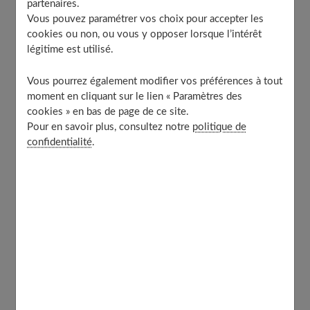
partenaires.
Vous pouvez paramétrer vos choix pour accepter les
Des marques qui font la différence
cookies ou non, ou vous y opposer lorsque l’intérêt
Styles, coupes… et petits coups de cœur
légitime est utilisé.
Le casse-tête des tailles
Vous pourrez également modifier vos préférences à tout
Et côté couleurs ?
moment en cliquant sur le lien « Paramètres des
Matières et entretien
cookies » en bas de page de ce site.
Un manteau fille, c’est aussi une histoire
Pour en savoir plus, consultez notre
politique de
confidentialité
.
En conclusion (ou presque)
À découvrir aussi
Des marques qui font la différence
Quand on parle de
manteau de marque pour fille
,
certaines griffes reviennent systématiquement. Il y a
Kenzo Kids
,
Givenchy, Hugo
,
KARL LAGERFED KIDS
ou encore
Zadig & Voltaire
. Chacune a son ADN, son