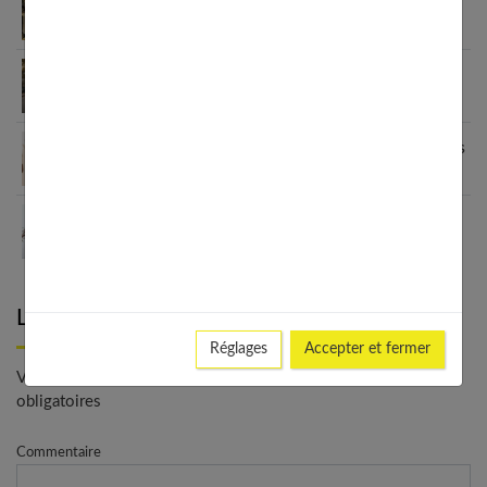
Fashion et personnalisation : comment créer un
style unique en 2026
Le blazer femme : une véritable déclaration de
style
Grain de Malice : la mode inclusive qui sublime les
femmes
Les meilleurs looks avec un ras de cou : du casual
au chic
Laisser un commentaire
Réglages
Accepter et fermer
Votre adresse e-mail ne sera pas publiée. - * Champs
obligatoires
Commentaire