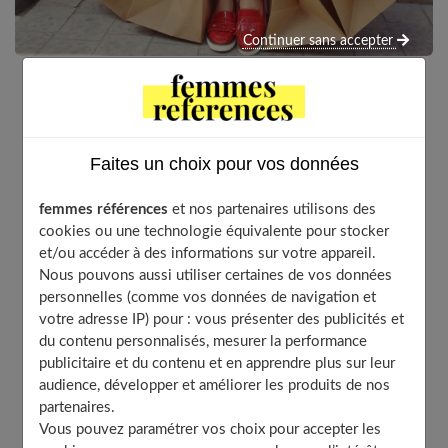
Continuer sans accepter
L’été qui vient apporte avec lui des tendances qui
dessinent les contours de la prochaine mode estivale.
Faites un choix pour vos données
Et elle met à l’honneur des modèles de chaussures
que les femmes élégantes auront à cœur de porter.
femmes références
et nos partenaires utilisons des
cookies ou une technologie équivalente pour stocker
et/ou accéder à des informations sur votre appareil.
Table of Contents
Nous pouvons aussi utiliser certaines de vos données
personnelles (comme vos données de navigation et
Les mocassins
votre adresse IP) pour : vous présenter des publicités et
Les sandales à plateforme
du contenu personnalisés, mesurer la performance
publicitaire et du contenu et en apprendre plus sur leur
Les sabots
audience, développer et améliorer les produits de nos
Les mules
partenaires.
Les babies rétro
Vous pouvez paramétrer vos choix pour accepter les