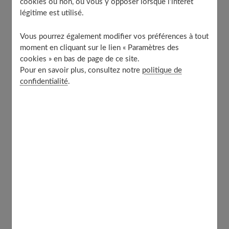
cookies ou non, ou vous y opposer lorsque l’intérêt
Misez sur les couleurs
légitime est utilisé.
À découvrir aussi
Vous pourrez également modifier vos préférences à tout
moment en cliquant sur le lien « Paramètres des
Les mocassins
cookies » en bas de page de ce site.
Pour en savoir plus, consultez notre
politique de
confidentialité
.
Contrairement à ce qu'on pourrait croire,
les mocassins
ne sont pas seulement des chaussures masculines. Ils
vont aussi bien aux femmes et s'annoncent très
tendance pour cet été 2022.
En fait, ce sont des
chaussures indémodables
, mais qui
jouent moins sur le côté classique. Cet été, vous les
trouverez en effet dans des couleurs pastel. Et les
mocassins osent de nouvelles matières, comme le
raphia.