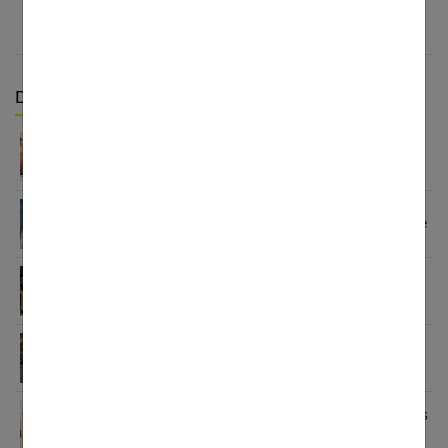
Derniers articles :
5 erreurs fréquentes à éviter quand on achète des
vêtements pour ses enfants
Sandales enfants : le guide pour choisir selon l’âge
Fashion et personnalisation : comment créer un
style unique en 2026
Le blazer femme : une véritable déclaration de
style
Grain de Malice : la mode inclusive qui sublime les
femmes