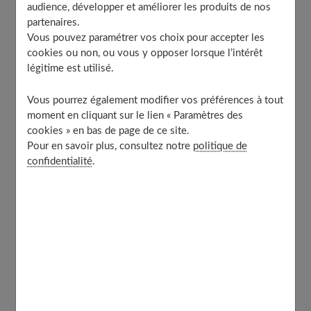
1. Les pièces oversize revisitées
audience, développer et améliorer les produits de nos
partenaires.
2. Les couleurs pastel vibrantes
Vous pouvez paramétrer vos choix pour accepter les
3. Les matières naturelles et recyclées
cookies ou non, ou vous y opposer lorsque l’intérêt
4. Les imprimés graphiques audacieux
légitime est utilisé.
5. Les accessoires démesurés
Vous pourrez également modifier vos préférences à tout
6. Le retour du denim brut
moment en cliquant sur le lien « Paramètres des
7. Les ensembles monochromes
cookies » en bas de page de ce site.
Pour en savoir plus, consultez notre
politique de
8. Le mélange des textures
confidentialité
.
9. Les chaussures audacieuses
10. Les pièces vintage modernisées
Conseils pour adopter ces tendances
Conclusion
À découvrir aussi
1. Les pièces oversize revisitées