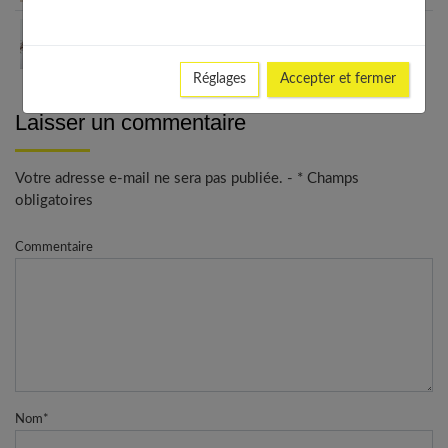
Les meilleurs looks avec un ras de cou : du casual
au chic
Réglages
Accepter et fermer
Laisser un commentaire
Votre adresse e-mail ne sera pas publiée. - * Champs
obligatoires
Commentaire
Nom
*