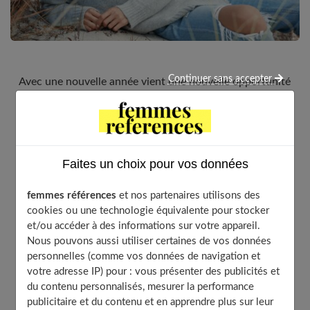
Continuer sans accepter
Avec une nouvelle année vient une nouvelle opportunité
de redéfinir votre style. En 2025, la mode continue de se
réinventer, mixant des éléments classiques avec des
innovations audacieuses. Dans cet article, je vous
présente les 10
tendances mode
incontournables de
Faites un choix pour vos données
cette année, accompagnées de conseils pratiques pour
les adopter tout en restant fidèle à votre personnalité.
femmes références
et nos partenaires utilisons des
Comme on dit souvent, « la mode passe, le style reste »,
cookies ou une technologie équivalente pour stocker
et n’oubliez jamais que le vrai chic réside dans votre
et/ou accéder à des informations sur votre appareil.
confiance en vous.
Nous pouvons aussi utiliser certaines de vos données
personnelles (comme vos données de navigation et
votre adresse IP) pour : vous présenter des publicités et
du contenu personnalisés, mesurer la performance
Table of Contents
publicitaire et du contenu et en apprendre plus sur leur