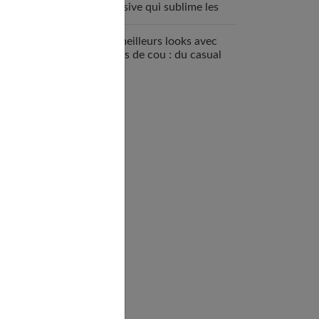
inclusive qui sublime les
femmes
Les meilleurs looks avec
un ras de cou : du casual
au chic