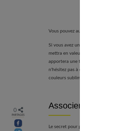
Vous pouvez aussi lire notre article dédi
Si vous avez une silhouette fine et élancé
mettra en valeur votre taille et allongera
apportera une touche de légèreté à votre
n'hésitez pas à opter pour un jean cargo
couleurs sublimeront votre silhouette to
Associer le jean carg
0
PARTAGES
Partager sur facebook
Le secret pour porter le jean cargo avec 