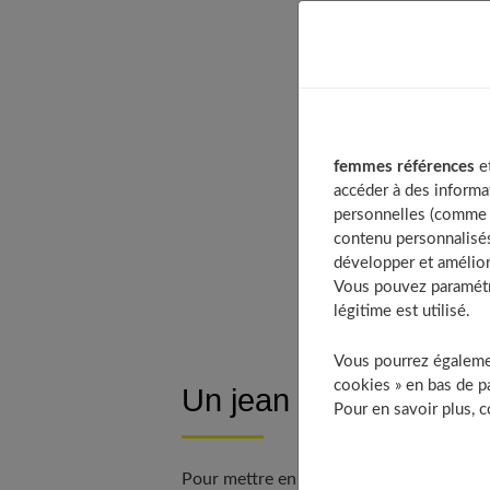
Table of
Un jea
femmes références
et
Associ
accéder à des informa
Les vo
personnelles (comme v
contenu personnalisés
Les co
développer et amélior
À 
Vous pouvez paramétre
légitime est utilisé.
Vous pourrez égalemen
cookies » en bas de pa
Un jean cargo adapté
Pour en savoir plus, 
Pour mettre en valeur une morphologie e