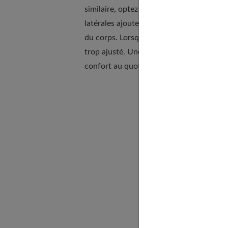
similaire, optez pour un
modèle de jean
latérales ajouteront subtilement du volu
du corps. Lorsque vous choisissez votre 
trop ajusté. Une coupe droite et fluide s
confort au quotidien.