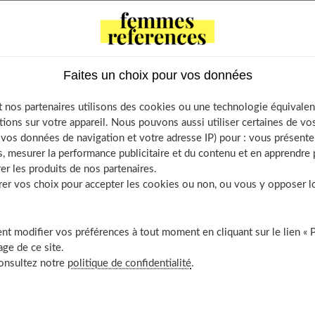
 Contents
Faites un choix pour vos données
n cargo adapté à sa morphologie
 nos partenaires utilisons des cookies ou une technologie équivalen
er le jean cargo à des pièces féminines
tions sur votre appareil. Nous pouvons aussi utiliser certaines de v
lumes et les matières
os données de navigation et votre adresse IP) pour : vous présenter
, mesurer la performance publicitaire et du contenu et en apprendre p
uleurs et les imprimés tendance
er les produits de nos partenaires.
découvrir aussi
r vos choix pour accepter les cookies ou non, ou vous y opposer lor
t modifier vos préférences à tout moment en cliquant sur le lien « 
ge de ce site.
 à sa morphologie
consultez notre
politique de confidentialité
.
n H, caractérisée par des épaules et des hanches de largeur