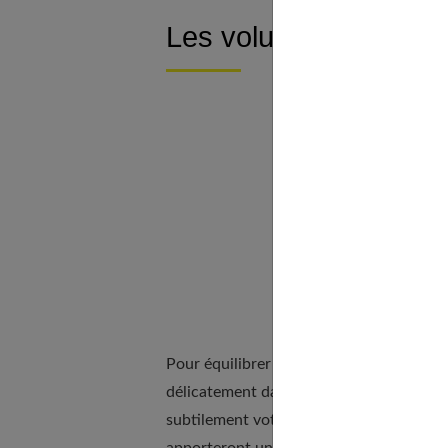
Les volumes et les ma
Pour équilibrer la coupe ample du jean c
délicatement dans le jean. Cette astuce 
subtilement votre taille. Privilégiez des 