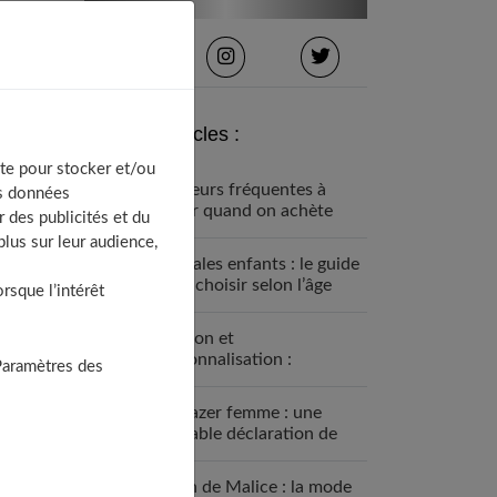
Derniers articles :
te pour stocker et/ou
5 erreurs fréquentes à
os données
éviter quand on achète
 des publicités et du
des vêtements pour ses
lus sur leur audience,
enfants
Sandales enfants : le guide
pour choisir selon l’âge
sque l’intérêt
Fashion et
personnalisation :
Paramètres des
comment créer un style
unique en 2026
Le blazer femme : une
véritable déclaration de
style
Grain de Malice : la mode