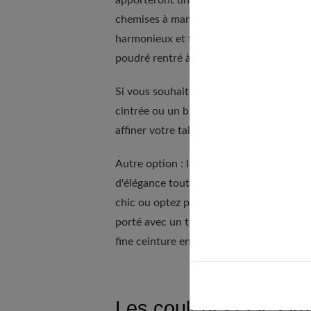
apporteront une touche de douceur et de f
chemises à manches ballons ou encore les
harmonieux et tendance. Par exemple, ass
poudré rentré à l'avant pour un style fra
Si vous souhaitez apporter une touche de
cintrée ou un blazer ajusté par-dessus vo
affiner votre taille.
Autre option : la ceinture fine. Glissée à
d'élégance tout en soulignant délicateme
chic ou optez pour un modèle tressé pou
porté avec un top fluide beige rentré et 
fine ceinture en cuir gold pour un look 
Les couleurs et les i