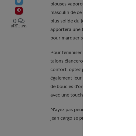
Partager sur Twitter
blouses vaporeuses et les tops en dentell
Epingler sur Pinterest
masculin de ce vêtement. Privilégiez des 
plus solide du jean. Une blouse en mous
0
RÉACTIONS
apportera une touche romantique et raff
pour marquer subtilement votre taille et 
Pour féminiser davantage votre look, mi
talons élanceront votre silhouette et ap
confort, optez pour des sandales compensé
également leur rôle à jouer dans la fémin
de boucles d'oreilles raffinées ou un fo
avec une touche de sophistication.
N'ayez pas peur d'expérimenter différent
jean cargo se prête à de multiples combina