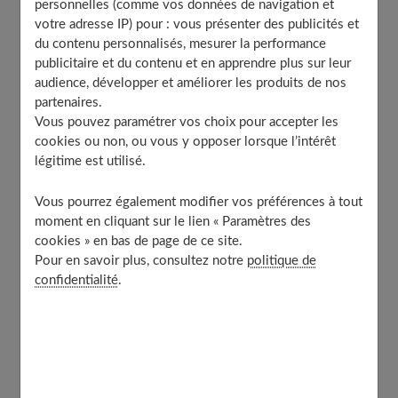
personnelles (comme vos données de navigation et
Quel sac cabaïa pour quelle utilisation ?
votre adresse IP) pour : vous présenter des publicités et
Les versions M et L, des compagnons polyvalents
du contenu personnalisés, mesurer la performance
et spacieux
publicitaire et du contenu et en apprendre plus sur leur
Les atouts des sacs cabaïa : style et praticité
audience, développer et améliorer les produits de nos
partenaires.
Le modèle cabaïa pour le voyage
Vous pouvez paramétrer vos choix pour accepter les
Où trouver votre sac cabaïa ?
cookies ou non, ou vous y opposer lorsque l’intérêt
À découvrir aussi
légitime est utilisé.
Vous pourrez également modifier vos préférences à tout
moment en cliquant sur le lien « Paramètres des
Les différents sacs de la marque Cabaïa
cookies » en bas de page de ce site.
Pour en savoir plus, consultez notre
politique de
confidentialité
.
Optez pour le sac Cabaïa Nano si vous cherchez un
format à porter en bandoulière au quotidien. Ce modèle
de sac à dos mesure seulement 10cm de longueur, 16cm
de hauteur et 7,5cm de profondeur, ce qui en fait le
compagnon idéal pour avoir sur soi ses indispensables