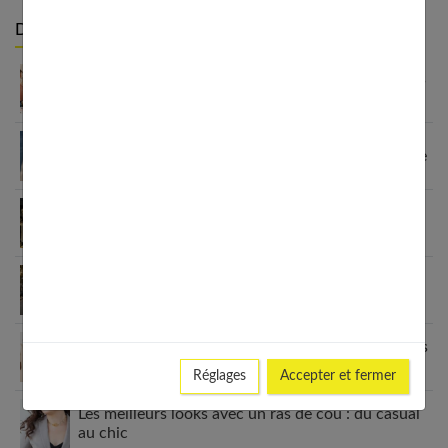
Derniers articles :
5 erreurs fréquentes à éviter quand on achète des
vêtements pour ses enfants
Sandales enfants : le guide pour choisir selon l’âge
Fashion et personnalisation : comment créer un
style unique en 2026
Le blazer femme : une véritable déclaration de
style
Grain de Malice : la mode inclusive qui sublime les
femmes
Réglages
Accepter et fermer
Les meilleurs looks avec un ras de cou : du casual
au chic