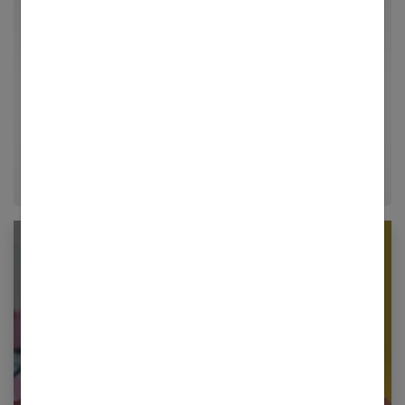
Par Guillaume
Passionné d'architecture d'intérieur, de loisirs créatifs
et d'aménagement, Guillaume partage ses meilleures
astuces déco et conseils d'organisation pour
transformer chaque maison en un véritable cocon
chaleureux.
Newsletter femmes références
Restez informé en vous inscrivant à notre
newsletter
E-mail