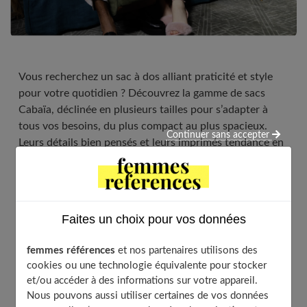
Vous recherchez un sac à dos alliant praticité et style
pour votre quotidien ? Découvrez la gamme de sacs
Cabaïa, déclinée en plusieurs tailles pour s’adapter à
tous vos besoins, du plus compact au plus spacieux.
Continuer sans accepter
Leurs détails bien pensés et leurs imprimés tendance en
font des compagnons idéaux pour le travail, les études
ou les loisirs.
Faites un choix pour vos données
Table of Contents
femmes références
et nos partenaires utilisons des
Les différents sacs de la marque Cabaïa
cookies ou une technologie équivalente pour stocker
Les sacs à dos parfaits pour les déplacements
et/ou accéder à des informations sur votre appareil.
légers et le travail
Nous pouvons aussi utiliser certaines de vos données