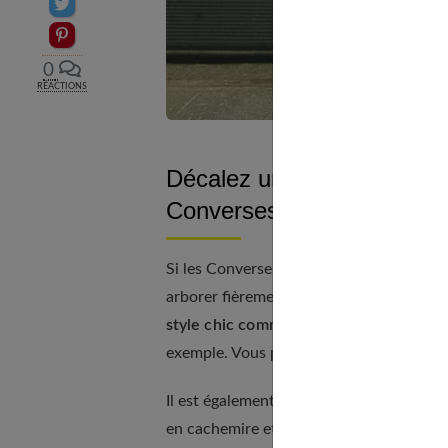
Partager sur Twitter
Epingler sur Pinterest
0
RÉACTIONS
Décalez une tenue un peu st
Converses
Si les Converses ont tendance à évoquer 
arborer fièrement au travail sans renoncer 
style chic comme un pantalon habillé e
exemple. Vous pouvez également miser s
Il est également de bon ton de
choisir d
en cachemire et un sac imitation croco, 