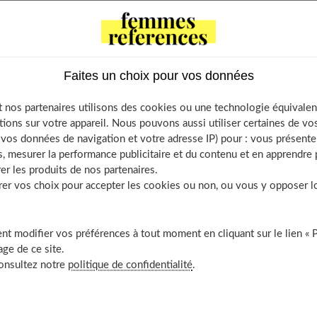
ts inimitables, intemporelles et indémodables
Faites un choix pour vos données
rses avec style ?
peu stricte ou habillée en enfilant une paire de Converses
 nos partenaires utilisons des cookies ou une technologie équivalen
 remarquer en soirée
tions sur votre appareil. Nous pouvons aussi utiliser certaines de v
noir
os données de navigation et votre adresse IP) pour : vous présenter
, mesurer la performance publicitaire et du contenu et en apprendre p
ek-end stylé
er les produits de nos partenaires.
nt
r vos choix pour accepter les cookies ou non, ou vous y opposer lor
t modifier vos préférences à tout moment en cliquant sur le lien « 
ge de ce site.
consultez notre
politique de confidentialité
.
askets inimitables, intemporelles