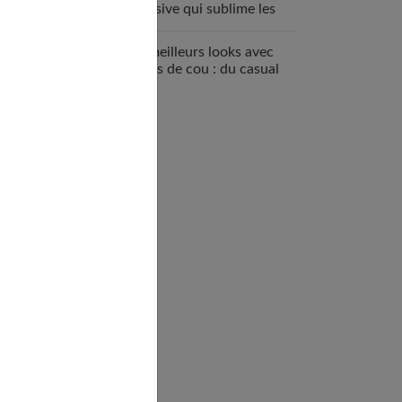
inclusive qui sublime les
femmes
Les meilleurs looks avec
un ras de cou : du casual
au chic