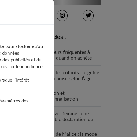
Derniers articles :
te pour stocker et/ou
5 erreurs fréquentes à
os données
éviter quand on achète
 des publicités et du
des vêtements pour ses
lus sur leur audience,
enfants
Sandales enfants : le guide
pour choisir selon l’âge
sque l’intérêt
Fashion et
personnalisation :
Paramètres des
comment créer un style
unique en 2026
Le blazer femme : une
véritable déclaration de
style
Grain de Malice : la mode