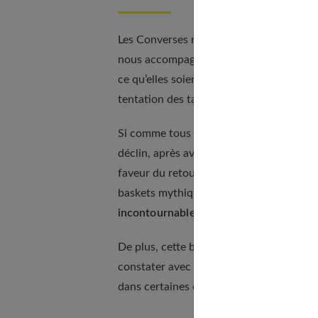
Les Converses riment, pour bon nombre 
nous accompagnaient partout et par tous 
ce qu’elles soient déchirées ou que la se
tentation des talons a été un véritable 
Si comme tous les vêtements et accessoi
déclin, après avoir connu une véritable 
faveur du retour du
style vintage
. Les f
baskets mythiques. C’est ainsi qu’elles 
incontournables
.
De plus, cette basket en toile a beauco
constater avec la
sélection de Converse
dans certaines enseignes. Elle existe éga