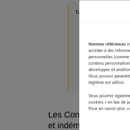
Table of Contents
Les Converses : des baske
Comment porter des Conve
Décalez une tenue un 
femmes références
et
Les Converses se font
accéder à des informa
Optez pour un total look 
personnelles (comme v
contenu personnalisés
Les Converses pour un we
développer et amélior
Pour un look chic et éléga
Vous pouvez paramétre
À découvrir aussi
légitime est utilisé.
Vous pourrez égalemen
cookies » en bas de pa
Pour en savoir plus, 
Les Converses : des b
et indémodables