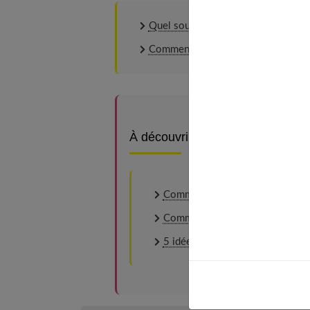
Quel soutien-gorge pour avoir un jo
Comment bien choisir son soutien-
À découvrir aussi
Comment s’habiller quand on a 
Comment bien s’habiller avec un
5 idées pour votre look de prin