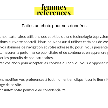
s
Faites un choix pour vos données
e soutien gorge selon la taille de votre poitrine ?
 soutien gorge choisir selon la forme des seins ?
 nos partenaires utilisons des cookies ou une technologie équivalen
tions sur votre appareil. Nous pouvons aussi utiliser certaines de v
outien gorge choisir ?
os données de navigation et votre adresse IP) pour : vous présenter
aussi
, mesurer la performance publicitaire et du contenu et en apprendre p
er les produits de nos partenaires.
r vos choix pour accepter les cookies ou non, ou vous y opposer lor
tien gorge selon la taille de votre
t modifier vos préférences à tout moment en cliquant sur le lien « 
ge de ce site.
consultez notre
politique de confidentialité
.
modèle de
soutien gorge
qui mettra
en valeur votre