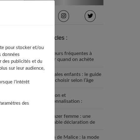
Derniers articles :
te pour stocker et/ou
5 erreurs fréquentes à
os données
éviter quand on achète
 des publicités et du
des vêtements pour ses
lus sur leur audience,
enfants
Sandales enfants : le guide
pour choisir selon l’âge
sque l’intérêt
Fashion et
personnalisation :
Paramètres des
comment créer un style
unique en 2026
Le blazer femme : une
véritable déclaration de
style
Grain de Malice : la mode