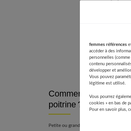
Table of Content
Comment choisir l
Quels modèles de
femmes références
et
accéder à des informa
Quel bonnet de s
personnelles (comme v
À découvrir 
contenu personnalisés
développer et amélior
Vous pouvez paramétre
légitime est utilisé.
Comment choisir le sou
Vous pourrez égalemen
poitrine ?
cookies » en bas de pa
Pour en savoir plus, 
Petite ou grande poitrine ? Quel est le 