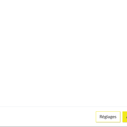
li décolleté ?
gorge de sport ?
une morphologie en 8 ?
 petit budget ?
temps
Réglages