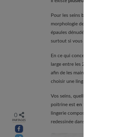
Il existe
plusieurs formes de seins
: arr
Pour les seins
bien rebondis et ronds
, 
morphologie de votre poitrine et dessine
épaules dénudées, le soutien gorge bande
surtout si vous avez une petite poitrine.
En ce qui concerne les poitrines
en form
large entre les 2 seins. Vous pouvez alo
afin de les maintenir l’un contre l’autre. S
choisir une lingerie rembourrée sur les cô
Vos seins, quelle que soit leur taille, on
poitrine est
en forme de poire
! Sublimez
lingerie composée de 2 balconnets qui s
0
PARTAGES
redessinée dans un joli décolleté pigeonn
Partager sur facebook