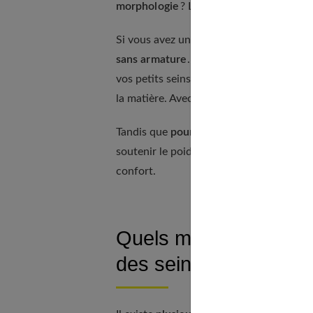
morphologie
? La règle de base pour chois
Si vous avez une
petite poitrine
, révéle
sans armature
. Cela vous permet de res
vos petits seins. Sous une blouse en soie
la matière. Avec un t-shirt, optez plutôt 
Tandis que
pour les poitrines généreus
soutenir le poids de vos seins. Mais aus
confort.
Quels modèles de sout
des seins ?