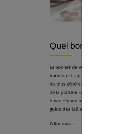
Quel bonnet de soutie
Le
bonnet de votre soutien-gorge
corres
bonnet
est représenté par des lettres, A 
les plus généreuses. Chaque lettre évoque
de la poitrine correspond à la circonfér
buste répond à la mesure à la base de vos
guide des tailles
de votre marque de ling
À lire aussi :