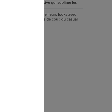
inclusive qui sublime les
femmes
Les meilleurs looks avec
un ras de cou : du casual
au chic