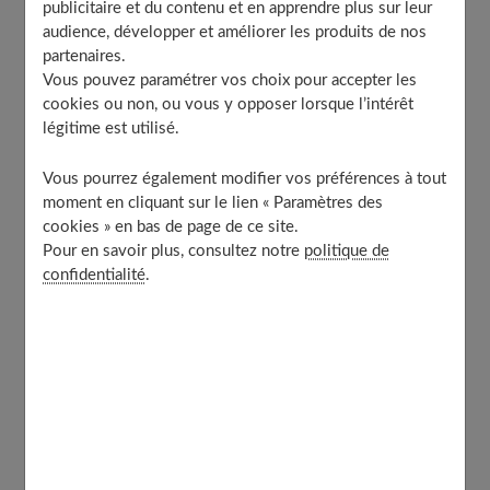
publicitaire et du contenu et en apprendre plus sur leur
4. La doudoune
audience, développer et améliorer les produits de nos
partenaires.
5. Le trench coat
Vous pouvez paramétrer vos choix pour accepter les
6. Le manteau noir
cookies ou non, ou vous y opposer lorsque l’intérêt
7. Les bottes
légitime est utilisé.
8. La veste en daim
Vous pourrez également modifier vos préférences à tout
9. La casquette
moment en cliquant sur le lien « Paramètres des
10. L’écharpe
cookies » en bas de page de ce site.
À découvrir aussi
Pour en savoir plus, consultez notre
politique de
confidentialité
.
1. Un pull en laine
En toute logique l’hiver les vêtements doivent
être
confortables et apporter de la chaleur
tout en
permettant d’afficher un look tendance. Pour se