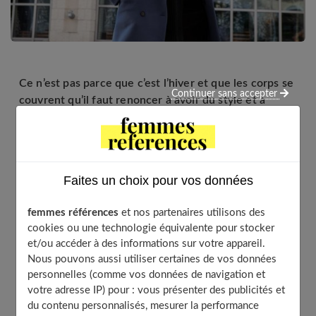
Ce n’est pas parce que c’est l’hiver et que les corps se
Continuer sans accepter
couvrent qu’il faut renoncer à avoir du style et à
suivre les tendances mode. Au contraire, pour se
démarquer de la foule, certains vêtements sont
considérés comme des indispensables. Quelles sont
les 10 pièces à avoir absolument dans sa garde-robe
Faites un choix pour vos données
pour un hiver réussi ?
femmes références
et nos partenaires utilisons des
cookies ou une technologie équivalente pour stocker
et/ou accéder à des informations sur votre appareil.
Table of Contents
Nous pouvons aussi utiliser certaines de vos données
1. Un pull en laine
personnelles (comme vos données de navigation et
votre adresse IP) pour : vous présenter des publicités et
2. La jupe en jean
du contenu personnalisés, mesurer la performance
3. La robe en maille