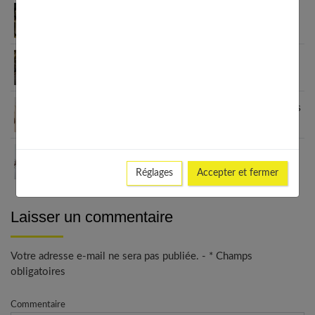
Fashion et personnalisation : comment créer un
style unique en 2026
Le blazer femme : une véritable déclaration de
style
Grain de Malice : la mode inclusive qui sublime les
femmes
Les meilleurs looks avec un ras de cou : du casual
au chic
Réglages
Accepter et fermer
Laisser un commentaire
Votre adresse e-mail ne sera pas publiée. - * Champs
obligatoires
Commentaire