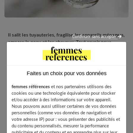
Il salit les tuyauteries, fragilise les appareils ménagers,
Continuer sans accepter
agresse la peau et les cheveux. Tout savoir pour
combattre le calcaire : astuces conseils et bons plans.
Faites un choix pour vos données
Table of Contents
Traquez les traces de calcaires
femmes références
et nos partenaires utilisons des
cookies ou une technologie équivalente pour stocker
Filtres et adoucisseurs agissent à la source
et/ou accéder à des informations sur votre appareil.
Un équipement préventif
Nous pouvons aussi utiliser certaines de vos données
Nos astuces anti-calcaire
personnelles (comme vos données de navigation et
votre adresse IP) pour : vous présenter des publicités et
du contenu personnalisés, mesurer la performance
publicitaire et du contenu et en apprendre plus sur leur