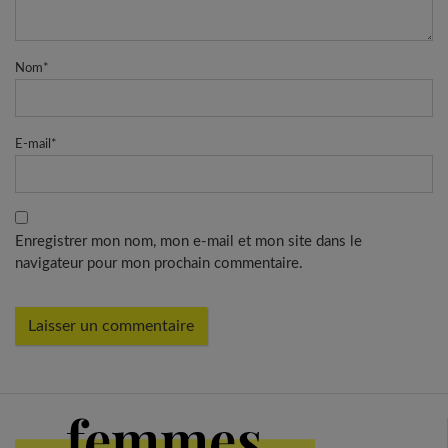
Nom
*
E-mail
*
Enregistrer mon nom, mon e-mail et mon site dans le
navigateur pour mon prochain commentaire.