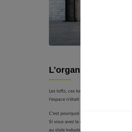
L’organisation de l
Les lofts, ces locaux industriels qui ont
l'espace n'était séparé par aucune cloiso
C'est pourquoi le style industriel affect
Si vous avez la chance de posséder un ap
au style industriel.