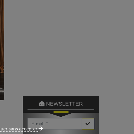
NEWSLETTER
Votre Email *
uer sans accepter