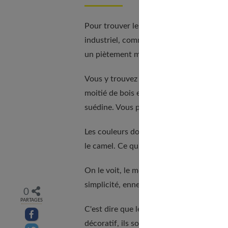
Pour trouver les meubles qui conviennent
industriel, comme Barak 7. Son catalogu
un piètement métallique au tablier en bo
Vous y trouvez aussi, pour accompagner 
moitié de bois et de métal. Rien ne com
suédine. Vous pouvez y ajouter quelques
Les couleurs dominantes de ce mobilier, e
le camel. Ce qui n'interdit pas quelques 
On le voit, le mobilier industriel comp
simplicité, ennemie des fioritures et des 
0
PARTAGES
C'est dire que le style industriel mise 
Partager sur facebook
décoratif, ils sont avant tout faits pour 