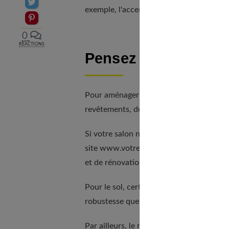
Partager sur Twitter
exemple, l'accent doit donc être mis sur 
Epingler sur Pinterest
0
RÉACTIONS
Pensez aux revêtem
Pour aménager votre salon dans un style 
revêtements, du sol comme des murs. Ain
Si votre salon n'en est pas pourvu, vous
site www.votre-habitation.com. Vous y t
et de rénovation, à l'intérieur comme à l'
Pour le sol, certains optent aussi pour l
robustesse que pour son élégance. Choisis
Par ailleurs, le mur en briques est un gr