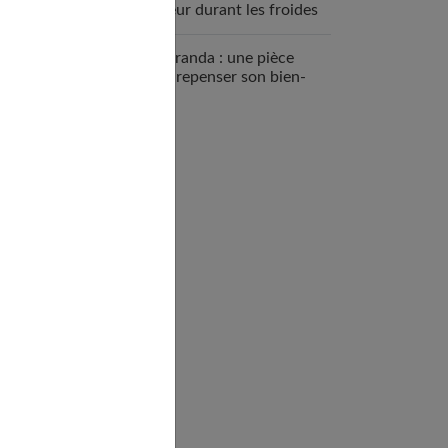
chaleur durant les froides
journées d’hiver
La véranda : une pièce
pour repenser son bien-
être