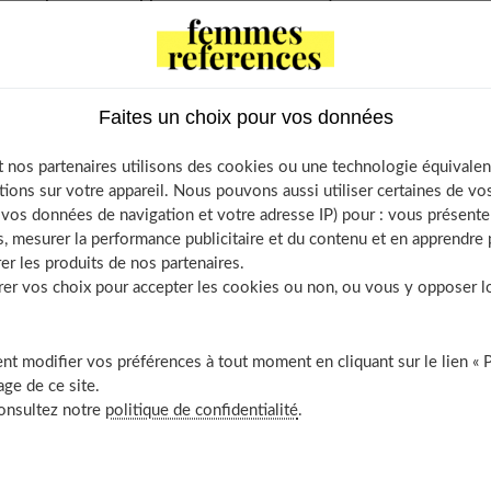
Faites un choix pour vos données
f Contents
atières brutes et solides
 nos partenaires utilisons des cookies ou une technologie équivalen
eubles robustes et fonctionnels
tions sur votre appareil. Nous pouvons aussi utiliser certaines de v
os données de navigation et votre adresse IP) pour : vous présenter
z aux revêtements
, mesurer la performance publicitaire et du contenu et en apprendre p
anisation de l’espace
er les produits de nos partenaires.
le industriel c’est aussi les accessoires
r vos choix pour accepter les cookies ou non, ou vous y opposer lor
t modifier vos préférences à tout moment en cliquant sur le lien « 
ge de ce site.
 et solides
consultez notre
politique de confidentialité
.
iel est dérivé du monde de l'usine. Dans cet univers, les