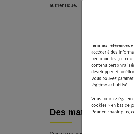
authentique.
Table o
Des m
femmes références
et
Des m
accéder à des informa
personnelles (comme v
Pense
contenu personnalisés
L’org
développer et amélior
Le sty
Vous pouvez paramétre
légitime est utilisé.
Vous pourrez égalemen
cookies » en bas de pa
Des matières brutes
Pour en savoir plus, 
Comme son nom l'indique, le style industr