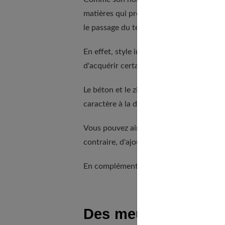
matières qui prévalent sont le bois et le 
le passage du temps.
En effet, style industriel et esprit vinta
d'acquérir certains meubles chez un brocan
Le béton et le zinc peuvent s'ajouter à c
caractère à la déco d'un salon industriel.
Vous pouvez ainsi combiner le bois et le
contraire, d'ajouter quelques touches de 
En complément, notre article sur
commen
Des meubles robust