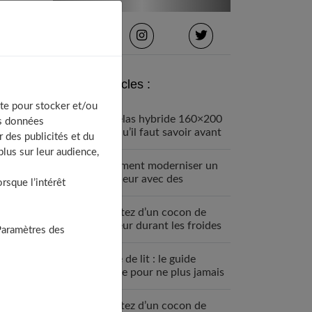
Derniers articles :
te pour stocker et/ou
Matelas hybride 160×200
os données
: ce qu’il faut savoir avant
 des publicités et du
d’acheter
lus sur leur audience,
Comment moderniser un
intérieur avec des
sque l’intérêt
poignées de porte design
Profitez d’un cocon de
chaleur durant les froides
Paramètres des
journées d’hiver
Linge de lit : le guide
ultime pour ne plus jamais
se tromper
Profitez d’un cocon de