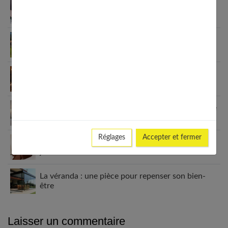
Matelas hybride 160×200 : ce qu’il faut savoir
avant d’acheter
Comment moderniser un intérieur avec des
poignées de porte design
Profitez d’un cocon de chaleur durant les froides
journées d’hiver
Linge de lit : le guide ultime pour ne plus jamais se
tromper
Réglages
Accepter et fermer
Profitez d’un cocon de chaleur durant les froides
journées d’hiver
La véranda : une pièce pour repenser son bien-
être
Laisser un commentaire