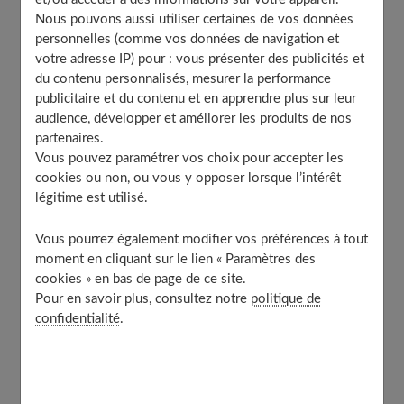
destructrice, sans nuire ainsi à l'environnement.
Nous pouvons aussi utiliser certaines de vos données
personnelles (comme vos données de navigation et
votre adresse IP) pour : vous présenter des publicités et
Table of Contents
du contenu personnalisés, mesurer la performance
publicitaire et du contenu et en apprendre plus sur leur
Faire fuir les insectes au sol
audience, développer et améliorer les produits de nos
Les cafards
partenaires.
Les fourmis
Vous pouvez paramétrer vos choix pour accepter les
cookies ou non, ou vous y opposer lorsque l’intérêt
Et les vrillettes ?
légitime est utilisé.
Les combattre dans l’air
Les mouches
Vous pourrez également modifier vos préférences à tout
Les moustiques
moment en cliquant sur le lien « Paramètres des
cookies » en bas de page de ce site.
Les mites
Pour en savoir plus, consultez notre
politique de
Invisibles : les acariens
confidentialité
.
Les bons gestes
Et les puces des animaux ?