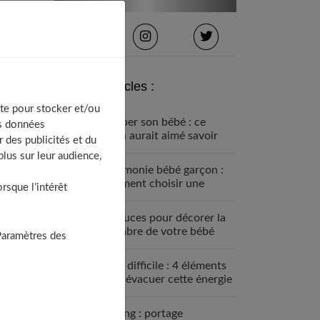
Derniers articles :
te pour stocker et/ou
Équiper son bébé : ce
os données
qu’on aurait aimé savoir
 des publicités et du
avant
lus sur leur audience,
Cérémonie bébé garçon :
comment choisir une
sque l’intérêt
tenue confortable et chic
4 astuces pour décorer la
chambre de votre bébé
Paramètres des
Bébé difficile : 4 éléments
pour évacuer cette énergie
Le sling : portage