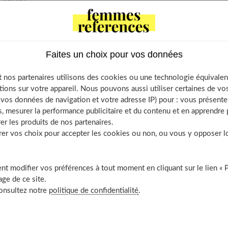
ents
Faites un choix pour vos données
emps bébé a-t-il besoin de dormir ?
 nos partenaires utilisons des cookies ou une technologie équivalen
dapté pour optimiser le sommeil de bébé
tions sur votre appareil. Nous pouvons aussi utiliser certaines de v
uel âge bébé peut-il faire une nuit complète ?
os données de navigation et votre adresse IP) pour : vous présenter
, mesurer la performance publicitaire et du contenu et en apprendre p
er les produits de nos partenaires.
r vos choix pour accepter les cookies ou non, ou vous y opposer lor
 a-t-il besoin de dormir ?
t modifier vos préférences à tout moment en cliquant sur le lien « 
ge de ce site.
ures pendant la nuit et font la sieste entre 2 et 5 heures en
consultez notre
politique de confidentialité
.
estes par jour, et cela diminue au fur et à mesure qu'ils
ment 1 ou 2 siestes par jour.