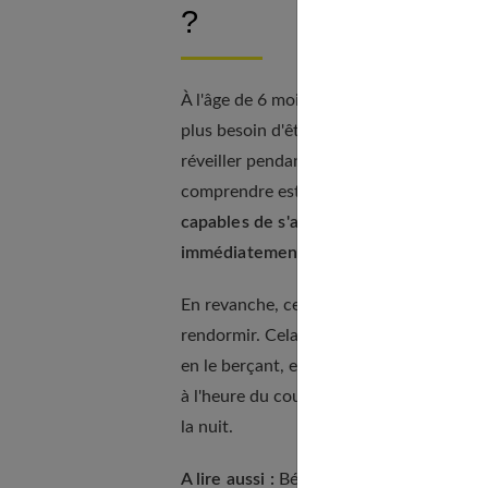
?
À l'âge de 6 mois, la plupart des bébés 
plus besoin d'être nourris sur ce laps d
réveiller pendant la nuit. En ce qui conce
comprendre est que tous les bébés se rév
capables de s'apaiser et de se rendorm
immédiatement
.
En revanche, certains bébés réveillent le
rendormir. Cela est souvent dû au fait q
en le berçant, en le tenant ou en l'emme
à l'heure du coucher, cela peut entraîner
la nuit.
A lire aussi :
Bébé se détend avec la réfl