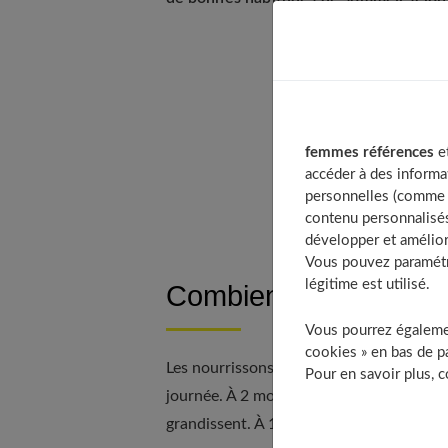
Table of Cont
Combien de t
femmes références
et
Un matelas a
accéder à des informa
À partir de q
personnelles (comme v
contenu personnalisés
développer et amélior
Vous pouvez paramétre
légitime est utilisé.
Combien de temps bébé
Vous pourrez égalemen
cookies » en bas de pa
Les nourrissons dorment entre 9 et 12 he
Pour en savoir plus, 
journée. À 2 mois, ils font entre 2 et 4 si
grandissent. À 12 mois, ils font générale