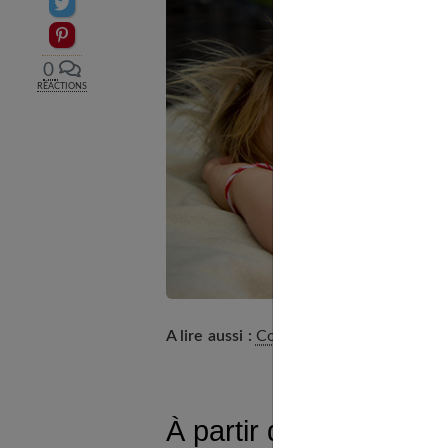
Partager sur Twitter
Epingler sur Pinterest
0
RÉACTIONS
A lire aussi :
Comment habiller bébé la n
À partir de quel âge b