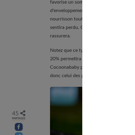
favorise un sommeil réparateur. Il contri
d'enveloppement qui le rassureront à cha
nourrisson tout juste sorti du ventre de 
sentira perdu. Cette sensation d'envelopp
rassurera.
Notez que ce type de couchage est égalem
20% permettra de réduire quelque peu les 
Cocoonababy permet également de réduire 
donc celui des parents !
45
PARTAGES
Partager sur facebook