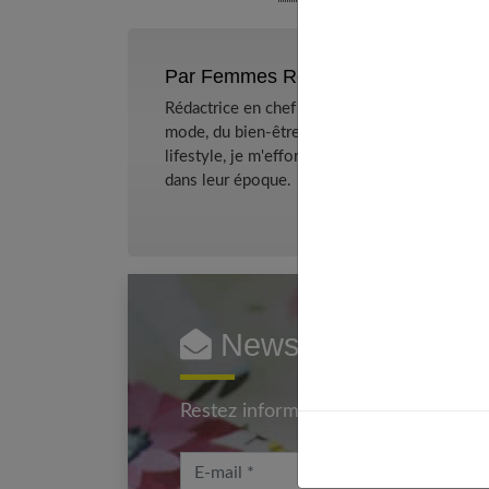
Par Femmes References
Rédactrice en chef et chercheuse de tendance
mode, du bien-être et de la psychologie relat
lifestyle, je m'efforce de décrypter le quotidi
dans leur époque.
Newsletter femmes
Restez informé en vous inscrivant à
E-mail