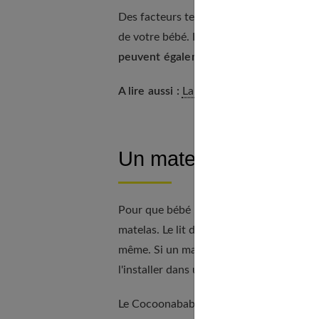
Des facteurs tels qu'une maladie ou un 
de votre bébé.
Les étapes du développe
peuvent également perturber tempora
A lire aussi :
La température idéale pour
Un matelas adapté po
Pour que bébé puisse dormir le temps qu'i
matelas. Le lit de votre bébé doit évoluer
même. Si un matelas ergonomique comme l
l'installer dans un berceau quand.
Le Cocoonababy est tout simplement
un