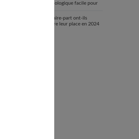
physiologique facile pour
votre bébé
Les faire-part ont-ils
encore leur place en 2024
?